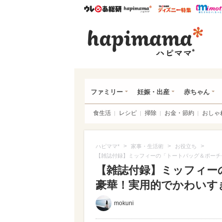
ウレぴあ総研
ハピママ*
ウレぴあ
ハピ
ファミリー
妊娠・出産
赤ちゃん
食生活
レシピ
掃除
お金・節約
おしゃ
>
>
>
ハピママ*
家事・生活術
お役立ち
【雑誌付録】ミッフィーの「トートバッグ＆ポーチ
【雑誌付録】ミッフィー
豪華！実用的でかわいす
mokuni