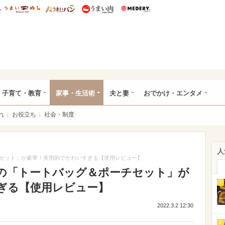
総研 ディズニー特集
mimot.
うまいめし
うまいパン
うまい肉
Medery.
ママ*
子育て・教育
家事・生活術
夫と妻
おでかけ・エンタメ
れ
お役立ち
社会・制度
人
セット」が豪華！実用的でかわいすぎる【使用レビュー】
の「トートバッグ＆ポーチセット」が
1
ぎる【使用レビュー】
2022.3.2 12:30
2