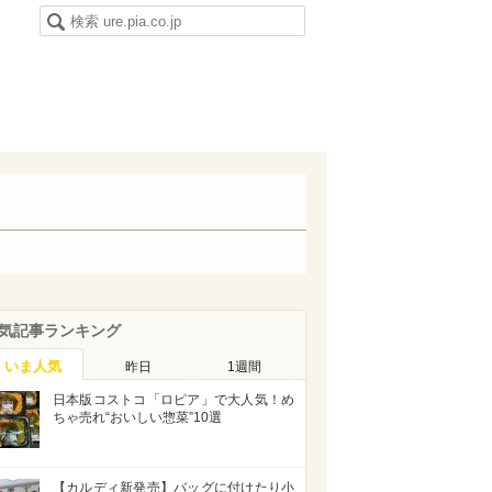
気記事ランキング
いま人気
昨日
1週間
日本版コストコ「ロピア」で大人気！め
ちゃ売れ“おいしい惣菜”10選
【カルディ新発売】バッグに付けたり小