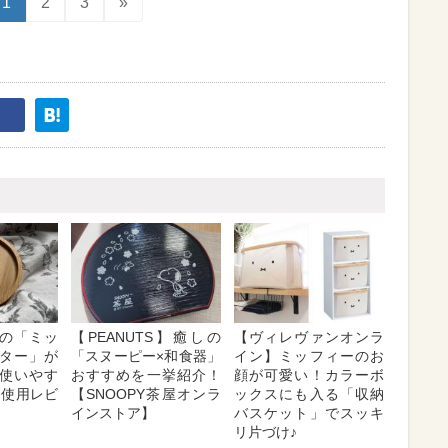
1
2
3
»
の「ミッ
【PEANUTS】癒しの
【ヴィレヴァンオンラ
ター」が
「スヌーピー×和食器」
イン】ミッフィーのお
使いやす
おすすめを一挙紹介！
顔が可愛い！カラーボ
【使用レビ
【SNOOPY茶屋オンラ
ックスにも入る「収納
インストア】
バスケット」でスッキ
リ片づけ♪