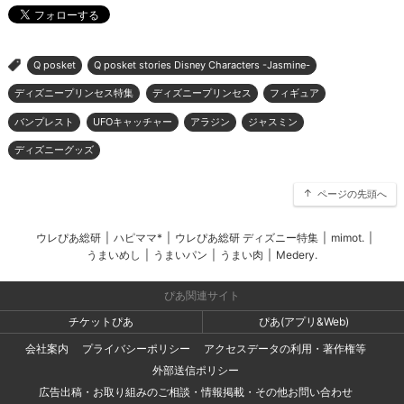
Q posket
Q posket stories Disney Characters -Jasmine-
>
ディズニープリンセス特集
ディズニープリンセス
フィギュア
バンプレスト
UFOキャッチャー
アラジン
ジャスミン
ディズニーグッズ
ページの先頭へ
ウレぴあ総研
|
ハピママ*
|
ウレぴあ総研 ディズニー特集
|
mimot.
|
うまいめし
|
うまいパン
|
うまい肉
|
Medery.
ぴあ関連サイト
チケットぴあ
ぴあ(アプリ&Web)
会社案内
プライバシーポリシー
アクセスデータの利用・著作権等
外部送信ポリシー
広告出稿・お取り組みのご相談・情報掲載・その他お問い合わせ