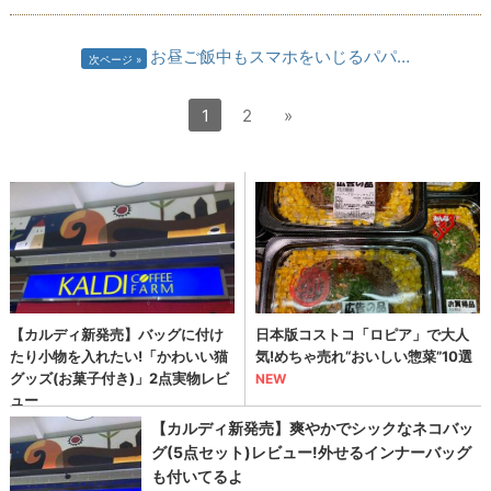
お昼ご飯中もスマホをいじるパパ…
次ページ
1
2
»