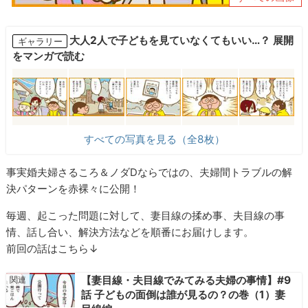
大人2人で子どもを見ていなくてもいい…？ 展開
ギャラリー
をマンガで読む
すべての写真を見る（全8枚）
事実婚夫婦さるころ＆ノダDならではの、夫婦間トラブルの解
決パターンを赤裸々に公開！
毎週、起こった問題に対して、妻目線の揉め事、夫目線の事
情、話し合い、解決方法などを順番にお届けします。
前回の話はこちら↓
【妻目線・夫目線でみてみる夫婦の事情】#9
話 子どもの面倒は誰が見るの？の巻（1）妻