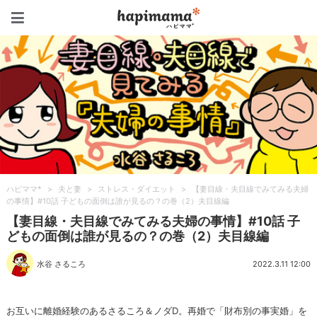
ハピママ*
ハピママ*
>
夫と妻
>
ストレス・ダイエット
>
【妻目線・夫目線でみてみる夫婦
の事情】#10話 子どもの面倒は誰が見るの？の巻（2）夫目線編
【妻目線・夫目線でみてみる夫婦の事情】#10話 子
どもの面倒は誰が見るの？の巻（2）夫目線編
水谷 さるころ
2022.3.11 12:00
お互いに離婚経験のあるさるころ＆ノダD。再婚で「財布別の事実婚」を