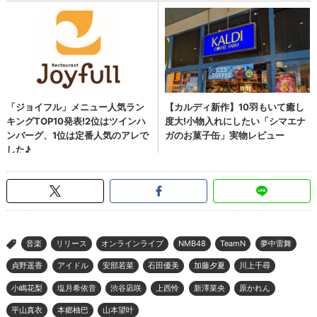
音楽
リリース
オンラインライブ
NMB48
TeamN
夢中雷舞
>
貞野遥香
アイドル
安部若菜
石田優美
加藤夕夏
川上千尋
小嶋花梨
塩月希依音
渋谷凪咲
上西怜
新澤菜央
原かれん
平山真衣
本郷柚巴
山本望叶