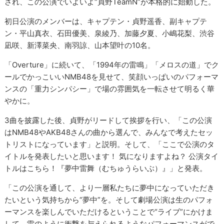
され、この公演でいよいよ“貞野TeamN”が本格的に始動した。
初日公演のメンバーは、キャプテン・貞野遥香、副キャプテ
ン・平山真衣、石田優美、泉綾乃、加藤夕夏、小嶋花梨、渋谷
凪咲、新澤菜央、南羽諒、山本望叶の10名。
「Overture」に続いて、「1994年の雷鳴」「メロスの道」でク
ールでかっこいいNMB48を見せて、笑顔いっぱいのパフォーマ
ンスの「重力シンパシー」で場の雰囲気を一転させて明るく華
やかに。
3曲を披露した後、貞野がリードして挨拶を行い、「この公演
はNMB48やAKB48さんの曲から選んで、みんなで考えたセッ
トリストになっています」と説明。そして、「ここで公演のタ
イトルを発表したいと思います！ 気になりますよね？ 公演タイ
トルはこちら！『夢中雷舞（むちゅうらいぶ）』」と発表。
「この公演を通して、より一層私たちに夢中になっていただき
たいという気持ちから“夢中”を。そして劇場公演は生のパフォ
ーマンスを楽しんでいただけるということで“ライブ”にかけま
して、雷のように衝撃を与えられるようなパフォーマンスがで