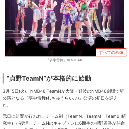
すべての画像
『夢中雷舞』© NMB48
“貞野TeamN”が本格的に始動
3月15日(火)、NMB48 TeamNが大阪・難波のNMB48劇場で新
公演となる『夢中雷舞(むちゅうらいぶ)』公演の初日を迎え
た。
元日に組閣が行われ、チーム制（TeamN、TeamM、TeamBⅡ研
究生）が復活。チームNのキャプテンに6期生の貞野遥香が任命