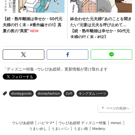
「ディズニー特集 -ウレぴあ総研」更新情報が受け取れます
disneygoods
disneyfashion
Zoff
キングダム ハーツ
>
ページの先頭へ
ウレぴあ総研
|
ハピママ*
|
ウレぴあ総研 ディズニー特集
|
mimot.
|
うまいめし
|
うまいパン
|
うまい肉
|
Medery.