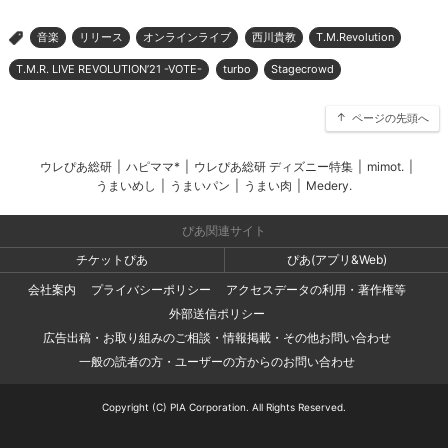
音楽
リリース
オンラインライブ
西川貴教
T.M.Revolution
>
T.M.R. LIVE REVOLUTION’21 -VOTE-
turbo
Stagecrowd
ページの先頭へ
ウレぴあ総研
|
ハピママ*
|
ウレぴあ総研 ディズニー特集
|
mimot.
|
うまいめし
|
うまいパン
|
うまい肉
|
Medery.
ぴあ関連サイト
チケットぴあ
ぴあ(アプリ&Web)
会社案内
プライバシーポリシー
アクセスデータの利用・著作権等
外部送信ポリシー
広告出稿・お取り組みのご相談・情報掲載・その他お問い合わせ
一般の読者の方・ユーザーの方からのお問い合わせ
Copyright (C) PIA Corporation. All Rights Reserved.