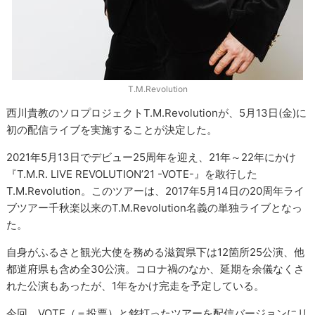
T.M.Revolution
西川貴教のソロプロジェクトT.M.Revolutionが、5月13日(金)に
初の配信ライブを実施することが決定した。
2021年5月13日でデビュー25周年を迎え、21年～22年にかけ
『T.M.R. LIVE REVOLUTION’21 -VOTE-』を敢行した
T.M.Revolution。このツアーは、2017年5月14日の20周年ライ
ブツアー千秋楽以来のT.M.Revolution名義の単独ライブとなっ
た。
自身がふるさと観光大使を務める滋賀県下は12箇所25公演、他
都道府県も含め全30公演。コロナ禍のなか、延期を余儀なくさ
れた公演もあったが、1年をかけ完走を予定している。
今回、VOTE（＝投票）と銘打ったツアーを配信バージョンにリ