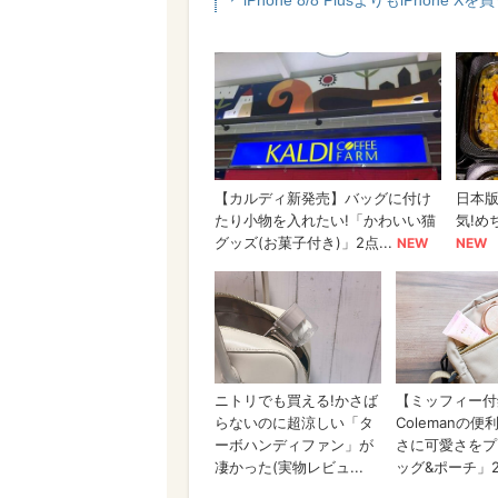
iPhone 8/8 PlusよりもiPhon