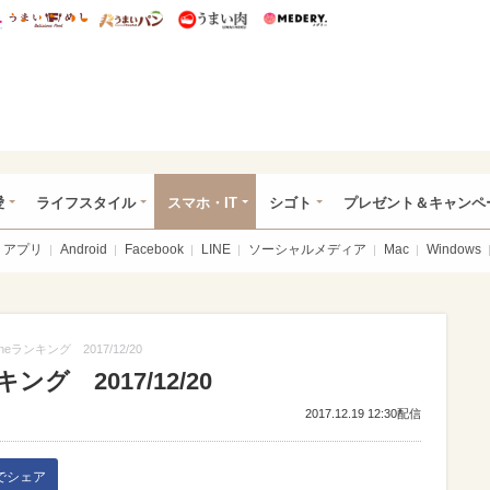
総研 ディズニー特集
mimot.
うまいめし
うまいパン
うまい肉
Medery.
ぴあ総研（うれぴあ）
愛
ライフスタイル
スマホ・IT
シゴト
プレゼント＆キャンペ
アプリ
Android
Facebook
LINE
ソーシャルメディア
Mac
Windows
eランキング 2017/12/20
ング 2017/12/20
2017.12.19 12:30配信
kでシェア