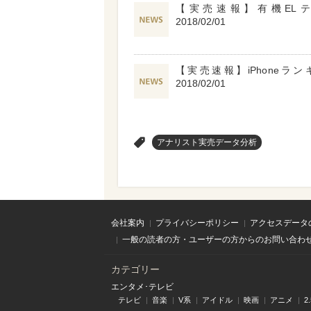
【実売速報】有機EL
2018/02/01
【実売速報】iPhoneラ
2018/02/01
>
アナリスト実売データ分析
会社案内
プライバシーポリシー
アクセスデータ
一般の読者の方・ユーザーの方からのお問い合わ
カテゴリー
エンタメ･テレビ
テレビ
音楽
V系
アイドル
映画
アニメ
2