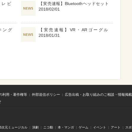
テレビ
【実売速報】Bluetoothヘッドセット
2018/02/01
ンキング
【実売速報】VR・ARゴーグル
2018/01/31
の利用・著作権等
外部送信ポリシー
広告出稿・お取り組みのご相談・情報掲載
せ
.5次元ミュージカル
演劇
ニコ動
本・マンガ
ゲーム
イベント
アート
スポ