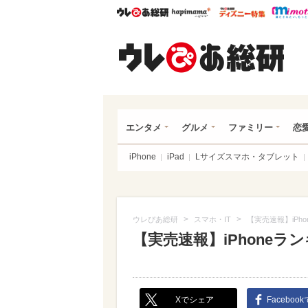
ウレぴあ総研
ハピママ*
ウレぴあ
ウレ
エンタメ
グルメ
ファミリー
恋
iPhone
iPad
Lサイズスマホ・タブレット
>
>
ウレぴあ総研
スマホ・IT
【実売速報】iPhon
【実売速報】iPhoneランキ
Xでシェア
Faceboo