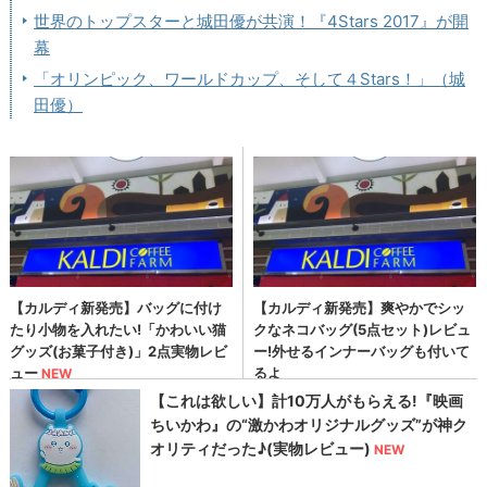
世界のトップスターと城田優が共演！『4Stars 2017』が開
幕
「オリンピック、ワールドカップ、そして４Stars！」（城
田優）