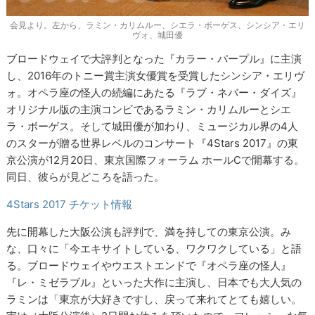
会見より。左から、ラミン・カリムルー、シエラ・ボーゲス、シンシア・エリ
ヴォ、城田優
ブロードウェイで大評判となった『カラー・パープル』に主演
し、2016年のトニー賞主演女優賞を受賞したシンシア・エリヴ
ォ。オペラ座の怪人の続編にあたる『ラブ・ネバー・ダイズ』
オリジナル版の主演コンビであるラミン・カリムルーとシエ
ラ・ボーゲス。そして城田優が加わり、ミュージカル界の4人
のスターが贈る世界レベルのコンサート『4Stars 2017』の東
京公演が12月20日、東京国際フォーラム ホールCで開幕する。
同日、彼らが見どころを語った。
4Stars 2017 チケット情報
先に開幕した大阪公演も評判で、満を持しての東京公演。み
な、口々に「今エキサイトしている、ワクワクしている」と語
る。ブロードウェイやウエストエンドで『オペラ座の怪人』
『レ・ミゼラブル』といった大作に主演し、日本でも大人気の
ラミンは「東京が大好きですし、戻って来れてとても嬉しい。