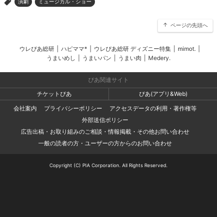
演劇
ミュージカル・ショー
>
ページの先頭へ
ウレぴあ総研
|
ハピママ*
|
ウレぴあ総研 ディズニー特集
|
mimot.
|
うまいめし
|
うまいパン
|
うまい肉
|
Medery.
ぴあ関連サイト
チケットぴあ
ぴあ(アプリ&Web)
会社案内
プライバシーポリシー
アクセスデータの利用・著作権等
外部送信ポリシー
広告出稿・お取り組みのご相談・情報掲載・その他お問い合わせ
一般の読者の方・ユーザーの方からのお問い合わせ
Copyright (C) PIA Corporation. All Rights Reserved.