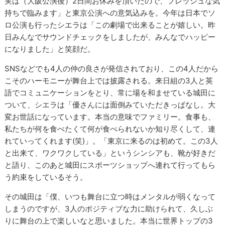
実は（大阪公演後）2日間お休みを頂いたので、フレッシュな気
持ちで臨みます」と東京公演への意気込みを。今年は日本でソ
ロ公演も行ったシエラは「この劇場で出来ることが嬉しい。昨
日みんなでサウンドチェックをしましたが、みんなでハッピー
になりました」と笑顔だ。
SNSなどでも4人の仲の良さが発信されており、この4人だから
こそのハーモニーが舞台上では披露される。来日組の3人と英
語でコミュニケーションをとり、常に場を和ませている城田に
ついて、シエラは「優さんには面倒みていただきっぱなし。大
変お世話になっています。本当の意味でファミリー。食事も、
私たちが何を食べたくて何が食べられないか知り尽くして、連
れていってくれます(笑)」。「東京に来るのは初めて。この3人
と出来て、ワクワクしている」というシンシアも、靴が好きだ
と語り、このあと城田にスポーツショップへ連れて行ってもら
う約束をしているそう。
その城田は「僕、いつも舞台に立つ時はメンタルが弱くなって
しまうのですが、3人のポジティブな力に助けられて、久しぶ
りに舞台の上で楽しいなと思いました。本当に世界トップの3