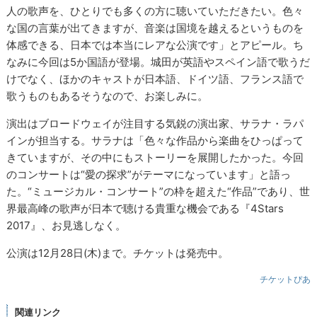
人の歌声を、ひとりでも多くの方に聴いていただきたい。色々
な国の言葉が出てきますが、音楽は国境を越えるというものを
体感できる、日本では本当にレアな公演です」とアピール。ち
なみに今回は5か国語が登場。城田が英語やスペイン語で歌うだ
けでなく、ほかのキャストが日本語、ドイツ語、フランス語で
歌うものもあるそうなので、お楽しみに。
演出はブロードウェイが注目する気鋭の演出家、サラナ・ラパ
インが担当する。サラナは「色々な作品から楽曲をひっぱって
きていますが、その中にもストーリーを展開したかった。今回
のコンサートは“愛の探求”がテーマになっています」と語っ
た。“ミュージカル・コンサート”の枠を超えた“作品”であり、世
界最高峰の歌声が日本で聴ける貴重な機会である『4Stars
2017』、お見逃しなく。
公演は12月28日(木)まで。チケットは発売中。
チケットぴあ
関連リンク