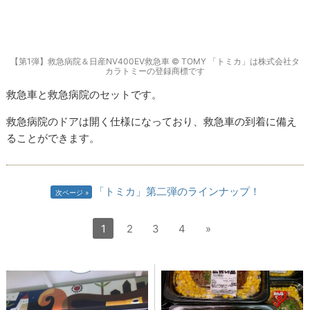
【第1弾】救急病院＆日産NV400EV救急車 © TOMY 「トミカ」は株式会社タ
カラトミーの登録商標です
救急車と救急病院のセットです。
救急病院のドアは開く仕様になっており、救急車の到着に備え
ることができます。
「トミカ」第二弾のラインナップ！
次ページ
1
2
3
4
»