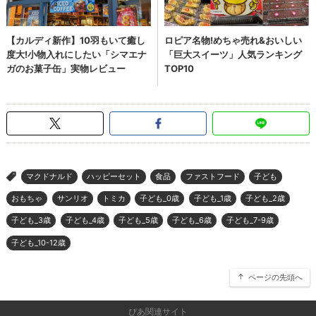
マクドナルド
ハッピーセット
食品
ファストフード
子ども
>
おもちゃ
サンリオ
トミカ
子ども_0歳
子ども_1歳
子ども_2歳
子ども_3歳
子ども_4歳
子ども_5歳
子ども_6歳
子ども_7-9歳
子ども_10-12歳
ページの先頭へ
ぴあ関連サイト