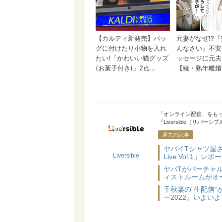
Liversible
「オンライン配信」をも
『Liversible（リバー
過去の記事
ヤバイTシャツ屋さ
Liversible
Live Vol.1」レポ
ヤバTがバーチャル
ィストルームがオ
千秋楽の“生配信
ー2022』いよい