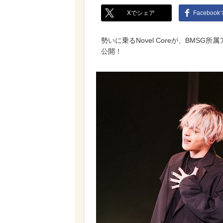
Xでシェア
Faceboo
勢いに乗るNovel Coreが、BMSG所
公開！