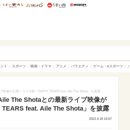
総研 ディズニー特集
mimot.
うまいめし
うまいパン
うまい肉
Medery.
sible
ベント
スポーツ
映画・ドラマ
アニメ
バラエティ
ゲーム・eスポーツ
イブ映像が公開！コラボ曲「HAPPY TEARS feat. Aile The Shota」を披露
”Aile The Shotaとの最新ライブ映像が
RS feat. Aile The Shota」を披露
2022.4.18 14:07