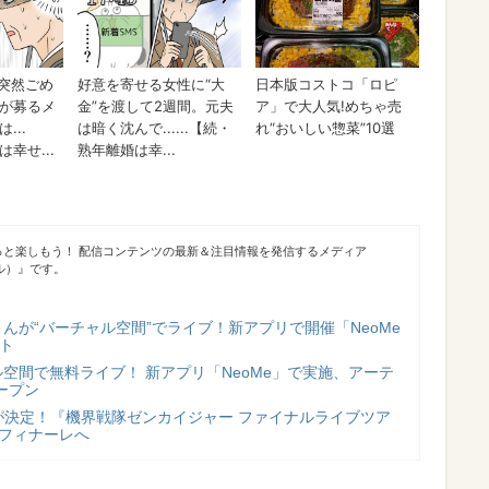
っと楽しもう！ 配信コンテンツの最新＆注目情報を発信するメディア
シブル）』です。
んが“バーチャル空間”でライブ！新アプリで開催「NeoMe
ート
空間で無料ライブ！ 新アプリ「NeoMe」で実施、アーテ
ープン
”が決定！『機界戦隊ゼンカイジャー ファイナルライブツア
よフィナーレへ