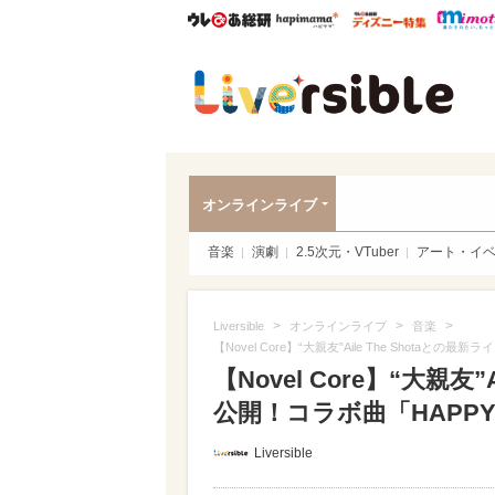
ウレぴあ総研
ハピママ*
ウレぴあ
Liver
オンラインライブ
音楽
演劇
2.5次元・VTuber
アート・イ
>
>
>
Liversible
オンラインライブ
音楽
【Novel Core】“大親友”Aile The Shotaとの最新ラ
【Novel Core】“大親友
公開！コラボ曲「HAPPY TEA
Liversible