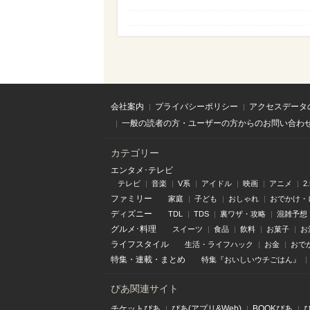
会社案内
プライバシーポリシー
アクセスデータ
一般の読者の方・ユーザーの方からのお問い合わ
カテゴリー
エンタメ･テレビ
テレビ
音楽
V系
アイドル
映画
アニメ
2
ファミリー
家庭
子ども
おしゃれ
おでかけ・
ディズニー
TDL
TDS
裏ワザ・攻略
混雑予想
グルメ･料理
スイーツ
食品
飲料
お菓子
お
ライフスタイル
生活・ライフハック
お金
おで
特集
・
連載
・
まとめ
特集『おいしいウチごはん』
ぴあ関連サイト
チケットぴあ
ぴあ(アプリ&Web)
BOOKぴあ