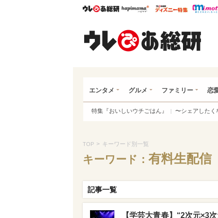
ウレぴあ総研
ハピママ*
ウレぴあ
ウレ
エンタメ
グルメ
ファミリー
恋
特集『おいしいウチごはん』
〜シェアしたく
>
キーワード別一覧
TOP
有料生配信
キーワード：
記事一覧
【学芸大青春】“2次元×3