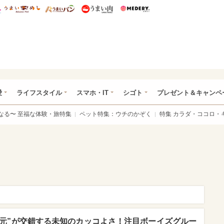
総研 ディズニー特集
mimot.
うまいめし
うまいパン
うまい肉
Medery.
ぴあ総研（うれぴあ）
愛
ライフスタイル
スマホ・IT
シゴト
プレゼント＆キャンペ
なる〜 至福な体験・旅特集
ペット特集：ウチのかぞく
特集 カラダ・ココロ・
次元”が交錯する未知のカッコよさ！注目ボーイズグルー