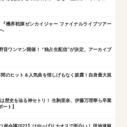
！『機界戦隊ゼンカイジャー ファイナルライブツアー
へ
々の野音ワンマン開催！ “独占生配信”が決定、アーカイブ
】21年間のヒット＆人気曲を惜しげもなく披露！自身最大規
ブは歴史を辿る神セトリ！ 生駒里奈、伊藤万理華ら卒業
ポート】
超会議2022】はやっぱりカオスで面白い！ 現地速報