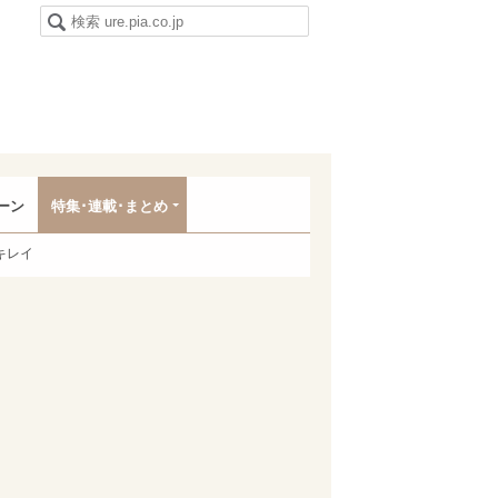
ーン
特集･連載･まとめ
キレイ