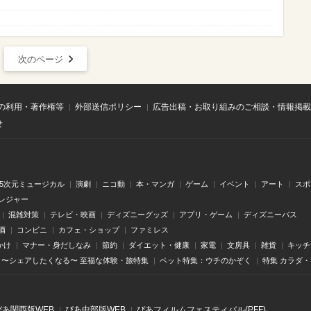
次のページ
の利用・著作権等
外部送信ポリシー
広告出稿・お取り組みのご相談・情報掲載
せ
.5次元ミュージカル
演劇
ニコ動
本・マンガ
ゲーム
イベント
アート
スポ
レジャー
混雑対策
テレビ・映画
ディズニーグッズ
アプリ・ゲーム
ディズニーパス
酒
コンビニ
カフェ・ショップ
ファミレス
かけ
マナー・身だしなみ
節約
ダイエット・健康
家電
文房具
雑貨
キッチ
〜シェアしたくなる〜 至福な体験・旅特集
ペット特集：ウチのかぞく
特集 カラダ
ぴあ関⻄版WEB
ぴあ中部版WEB
ぴあフィルムフェスティバル(PFF)