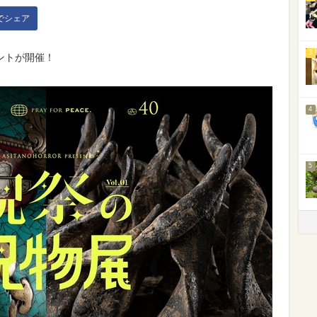
kでシェア
3
ントが開催！
4
5