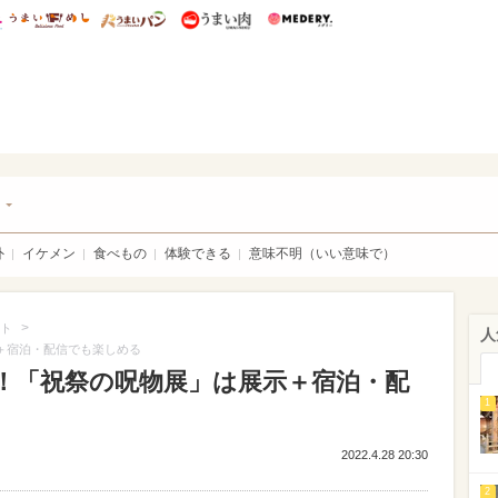
総研 ディズニー特集
mimot.
うまいめし
うまいパン
うまい肉
Medery.
チケ
ト
外
イケメン
食べもの
体験できる
意味不明（いい意味で）
>
ト
人
＋宿泊・配信でも楽しめる
う！「祝祭の呪物展」は展示＋宿泊・配
1
2022.4.28 20:30
2