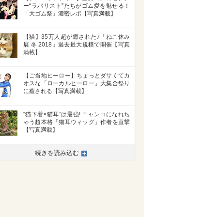
ー“ラバリスト”たちがゴム愛を魅せる！
「大ゴム祭」濃密レポ【写真満載】
【猫】35万人超が癒された♪「ねこ休み
展 冬 2018」過去最大規模で開催【写真
満載】
【ご当地ヒーロー】ちょっとダサくてカ
オスな「ローカルヒーロー」大集合祭り
に癒される【写真満載】
“猫下着×猫耳”は最強! ニャンコになれち
ゃう超本格「猫耳ウィッグ」作者を直撃
【写真満載】
続きを読み込む