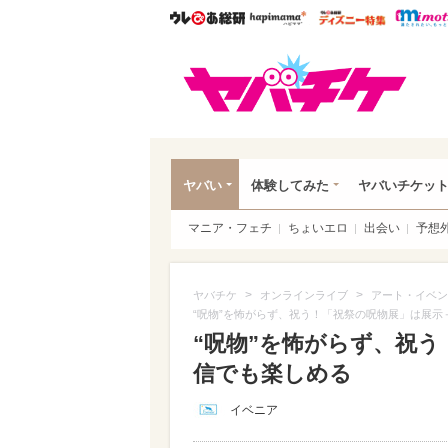
ウレぴあ総研
ハピママ*
ウレぴあ
ヤバ
ヤバい
体験してみた
ヤバいチケッ
マニア・フェチ
ちょいエロ
出会い
予想
>
>
ヤバチケ
オンラインライブ
アート・イベン
“呪物”を怖がらず、祝う！「祝祭の呪物展」は展示
“呪物”を怖がらず、祝
信でも楽しめる
イベニア