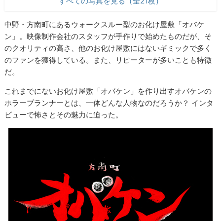
すべての写真を見る（全21枚）
中野・方南町にあるウォークスルー型のお化け屋敷「オバケ
ン」。映像制作会社のスタッフが手作りで始めたものだが、そ
のクオリティの高さ、他のお化け屋敷にはないギミックで多く
のファンを獲得している。また、リピーターが多いことも特徴
だ。
これまでにないお化け屋敷「オバケン」を作り出すオバケンの
ホラープランナーとは、一体どんな人物なのだろうか？ インタ
ビューで怖さとその魅力に迫った。