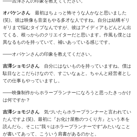
――吉澤さんの印象を教えてください。
オバケンさん
最初はちょっと怖そうな人かなと思いました
(笑)。彼は映像も音楽もやる多才な人ですね。自分は結構ギリ
ギリまで悩むタイプなんですが、彼はアイディアもどんどん出
てくる、根っからのクリエイターだと思います。作風も僕とは
異なるものを持っていて、補いあっている感じです。
――オバケンさんの印象を教えてください。
吉澤ショモジさん
自分にはないものを持っていますね。僕は
駄目なとこだらけなので、すごいなぁと。ちゃんと経営者とし
ての仕事もやっていますし。
――映像制作からホラープランナーになろうと思ったきっかけ
は何ですか？
吉澤ショモジさん
気づいたらホラープランナーと言われてい
たんですよ(笑)。最初に『お化け屋敷のつくり方』という本を
読んだら、そこに“我々はホラープランナーです”みたいなこと
が書いてあって、こういう肩書があるのかと。