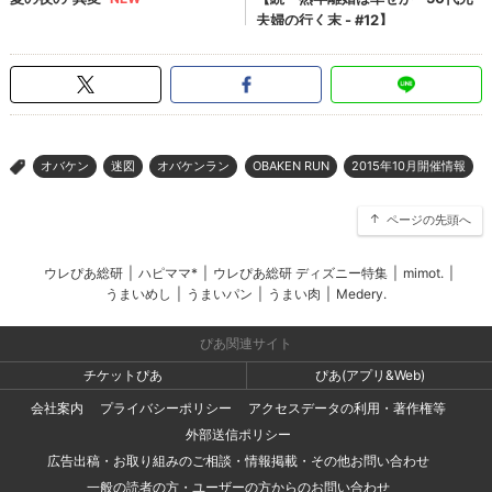
オバケン
迷図
オバケンラン
OBAKEN RUN
2015年10月開催情報
>
ページの先頭へ
ウレぴあ総研
|
ハピママ*
|
ウレぴあ総研 ディズニー特集
|
mimot.
|
うまいめし
|
うまいパン
|
うまい肉
|
Medery.
ぴあ関連サイト
チケットぴあ
ぴあ(アプリ&Web)
会社案内
プライバシーポリシー
アクセスデータの利用・著作権等
外部送信ポリシー
広告出稿・お取り組みのご相談・情報掲載・その他お問い合わせ
一般の読者の方・ユーザーの方からのお問い合わせ