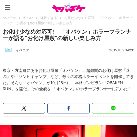
ヤバチケ
ヤバチケ
>
ヤバい
>
体験できる
>
お化け少なめ対応可! 「オバケン」ホラープ
ランナーが語る“お化け屋敷”の新しい楽しみ方
お化け少なめ対応可! 「オバケン」ホラープランナ
ーが語る“お化け屋敷”の新しい楽しみ方
イベニア
2015.10.9 14:20
東京・方南町にあるお化け屋敷「オバケン」。超難関のお化け屋敷「迷
図」や「ゾンビキャンプ」など、数々の本格ホラーイベントを開催してき
た。そんな「オバケン」が10月18日に、本格ゾンビラン「OBAKEN
RUN」を開催。その全貌を 「オバケン」のホラープランナーに訊いた！