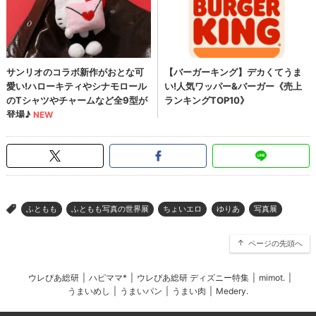
ふともも
ふともも写真の世界展
ちょいエロ
ゆりあ
写真展
>
ページの先頭へ
ウレぴあ総研
|
ハピママ*
|
ウレぴあ総研 ディズニー特集
|
mimot.
|
うまいめし
|
うまいパン
|
うまい肉
|
Medery.