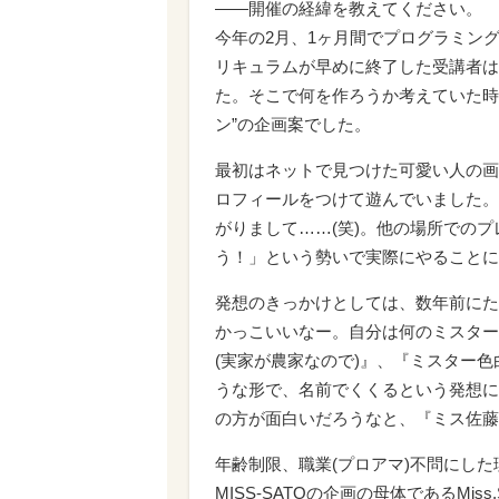
――開催の経緯を教えてください。
今年の2月、1ヶ月間でプログラミング
リキュラムが早めに終了した受講者は
た。そこで何を作ろうか考えていた時
ン”の企画案でした。
最初はネットで見つけた可愛い人の画
ロフィールをつけて遊んでいました。
がりまして……(笑)。他の場所での
う！」という勢いで実際にやることに
発想のきっかけとしては、数年前にた
かっこいいなー。自分は何のミスター
(実家が農家なので)』、『ミスター色
うな形で、名前でくくるという発想に
の方が面白いだろうなと、『ミス佐藤
年齢制限、職業(プロアマ)不問にした
MISS-SATOの企画の母体であるMi