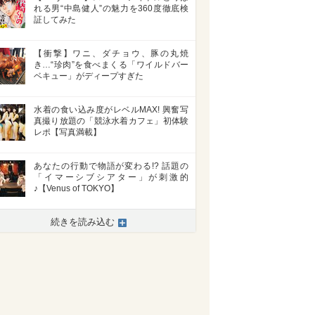
れる男“中島健人”の魅力を360度徹底検
証してみた
【衝撃】ワニ、ダチョウ、豚の丸焼
き…“珍肉”を食べまくる「ワイルドバー
ベキュー」がディープすぎた
水着の食い込み度がレベルMAX! 興奮写
真撮り放題の「競泳水着カフェ」初体験
レポ【写真満載】
あなたの行動で物語が変わる!? 話題の
「イマーシブシアター」が刺激的
♪【Venus of TOKYO】
続きを読み込む