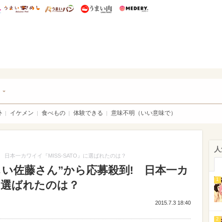
総研 ディズニー特集
mimot.
うまいめし
うまいパン
うまい肉
Medery.
チケ
ト
外
イケメン
食べもの
体験できる
意味不明（いい意味で）
人
日本一カワイイ『MISS-SATO』に選ばれたのは？
い佐藤さん”から応募殺到! 日本一カ
1
』に選ばれたのは？
2015.7.3 18:40
2