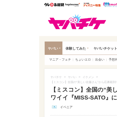
ウレぴあ総研
ハピママ*
ウレぴあ
ヤバ
ヤバい
体験してみた
ヤバいチケッ
マニア・フェチ
ちょいエロ
出会い
予想
>
>
>
ヤバチケ
ヤバい
イケメン
【ミスコン】全国の“美しい佐藤さん”から応募殺到! 
【ミスコン】全国の“美し
ワイイ『MISS-SATO
イベニア