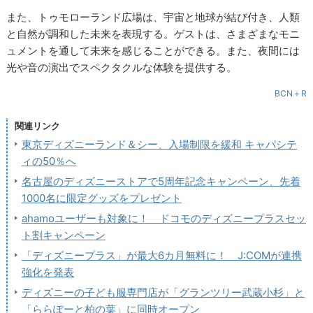
また、トゥモローランド広場は、宇宙と地球が結び付き、人類
と自然が調和した未来を表現する。ゲストは、さまざまなモニ
ュメントを通して未来を感じることができる。また、夜間には
光や音の演出でスペクタクルな体験を提供する。
BCN＋R
関連リンク
東京ディズニーランド＆シー、入場制限を緩和 キャパシテ
ィの50％へ
名古屋のディズニーストアで5周年記念キャンペーン、先着
1000名に限定グッズをプレゼント
ahamoユーザーも対象に！ ドコモのディズニープラスセッ
ト割キャンペーン
「ディズニープラス」が最大6カ月無料に！ J:COMが連携
強化を発表
ディズニーの子ども服専門店が「グランツリー武蔵小杉」と
「ららぽーと柏の葉」に同時オープン