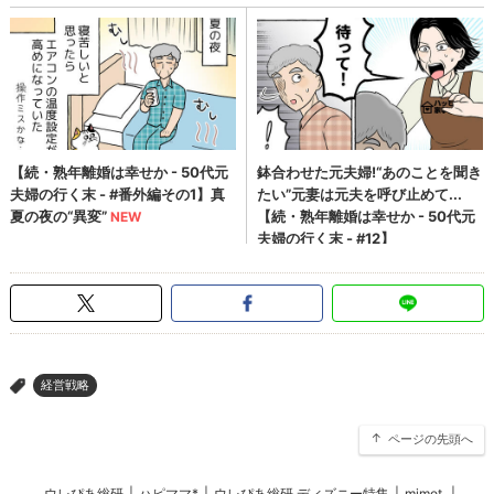
経営戦略
>
ページの先頭へ
ウレぴあ総研
|
ハピママ*
|
ウレぴあ総研 ディズニー特集
|
mimot.
|