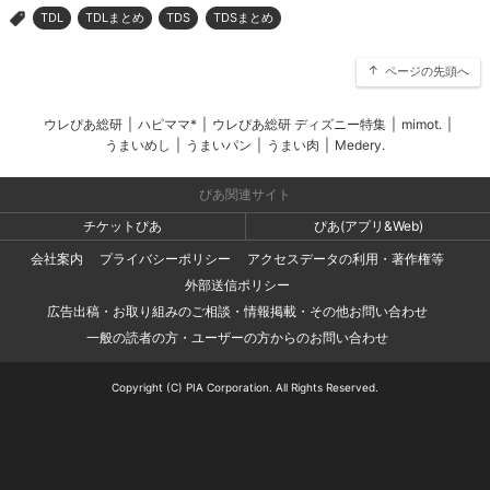
TDL
TDLまとめ
TDS
TDSまとめ
>
ページの先頭へ
ウレぴあ総研
|
ハピママ*
|
ウレぴあ総研 ディズニー特集
|
mimot.
|
うまいめし
|
うまいパン
|
うまい肉
|
Medery.
ぴあ関連サイト
チケットぴあ
ぴあ(アプリ&Web)
会社案内
プライバシーポリシー
アクセスデータの利用・著作権等
外部送信ポリシー
広告出稿・お取り組みのご相談・情報掲載・その他お問い合わせ
一般の読者の方・ユーザーの方からのお問い合わせ
Copyright (C) PIA Corporation. All Rights Reserved.