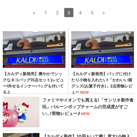
«
1
2
3
4
5
»