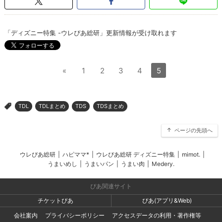
「ディズニー特集 -ウレぴあ総研」更新情報が受け取れます
«
1
2
3
4
5
TDL
TDLまとめ
TDS
TDSまとめ
>
ページの先頭へ
ウレぴあ総研
|
ハピママ*
|
ウレぴあ総研 ディズニー特集
|
mimot.
|
うまいめし
|
うまいパン
|
うまい肉
|
Medery.
ぴあ関連サイト
チケットぴあ
ぴあ(アプリ&Web)
会社案内
プライバシーポリシー
アクセスデータの利用・著作権等