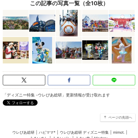
この記事の写真一覧（全10枚）
「ディズニー特集 -ウレぴあ総研」更新情報が受け取れます
ページの先頭へ
ウレぴあ総研
|
ハピママ*
|
ウレぴあ総研 ディズニー特集
|
mimot.
|