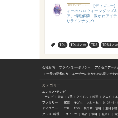
【ディズニー】
東京ディズニーシー
ィーのハロウィーングッズ&
ア」情報解禁！激かわアイテ
りラインナップ♪
>
TDL
TDLまとめ
TDS
TDSまと
会社案内
プライバシーポリシー
アクセスデータ
一般の読者の方・ユーザーの方からのお問い合わ
カテゴリー
エンタメ･テレビ
テレビ
音楽
V系
アイドル
映画
アニメ
2
ファミリー
家庭
子ども
おしゃれ
おでかけ・
ディズニー
TDL
TDS
裏ワザ・攻略
混雑予想
グルメ･料理
スイーツ
食品
飲料
お菓子
お