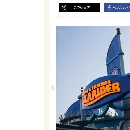
Xでシェア
Faceboo
<