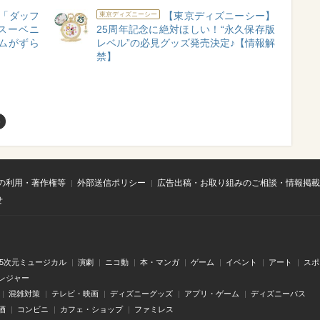
「ダッフ
【東京ディズニーシー】
東京ディズニーシー
スーベニ
25周年記念に絶対ほしい！“永久保存版
ムがずら
レベル”の必見グッズ発売決定♪【情報解
禁】
め
の利用・著作権等
外部送信ポリシー
広告出稿・お取り組みのご相談・情報掲載
せ
.5次元ミュージカル
演劇
ニコ動
本・マンガ
ゲーム
イベント
アート
スポ
レジャー
混雑対策
テレビ・映画
ディズニーグッズ
アプリ・ゲーム
ディズニーパス
酒
コンビニ
カフェ・ショップ
ファミレス