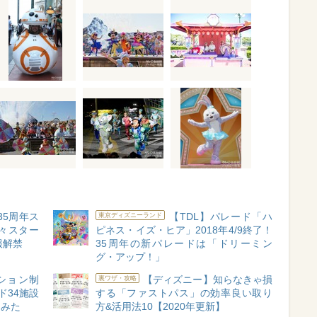
35周年ス
【TDL】パレード「ハ
東京ディズニーランド
々スター
ピネス・イズ・ヒア」2018年4/9終了！
報解禁
35周年の新パレードは「ドリーミン
グ・アップ！」
ション制
【ディズニー】知らなきゃ損
裏ワザ・攻略
ド34施設
する「ファストパス」の効率良い取り
てみた
方&活用法10【2020年更新】