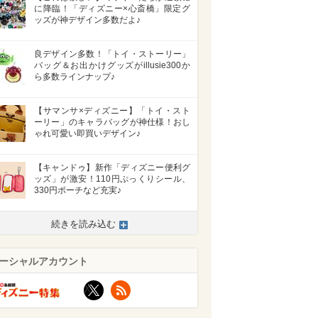
に降臨！「ディズニー×心斎橋」限定グ
ッズが神デザイン多数だよ♪
良デザイン多数！「トイ・ストーリー」
バッグ＆お出かけグッズがillusie300か
ら多数ラインナップ♪
【サマンサ×ディズニー】「トイ・スト
ーリー」のキャラバッグが神仕様！おし
ゃれ可愛い即買いデザイン♪
【キャンドゥ】新作「ディズニー便利グ
ッズ」が激安！110円ぷっくりシール、
330円ポーチなど充実♪
>
続きを読み込む
ーシャルアカウント
X
RSS