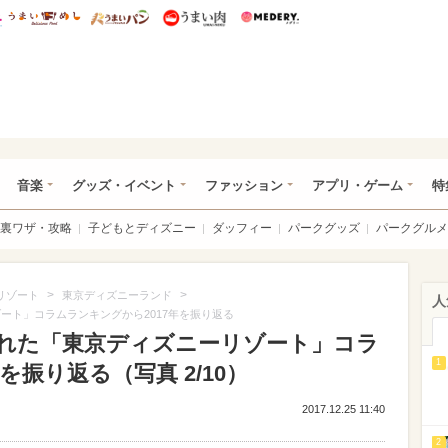
総研 ディズニー特集
mimot.
うまいめし
うまいパン
うまい肉
Medery.
ズニー特集 -ウレぴあ総研
音楽
グッズ・イベント
ファッション
アプリ・ゲーム
特
裏ワザ・攻略
子どもとディズニー
ダッフィー
パークグッズ
パークグルメ
>
>
リゾート
東京ディズニーランド
人
ゾート」コラムランキングから2017年を振り返る
読まれた「東京ディズニーリゾート」コラ
1
を振り返る（写真 2/10）
2017.12.25 11:40
2