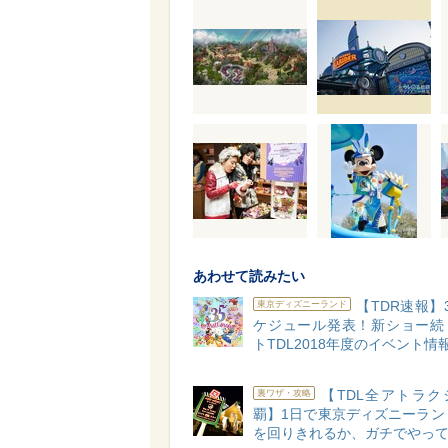
あわせて読みたい
【TDR速報】
東京ディズニーランド
ケジュール発表！新ショー続
トTDL2018年度のイベント情
【TDL全アトラク
裏ワザ・攻略
覇】1日で東京ディズニーラン
を回りきれるか、ガチでやっ