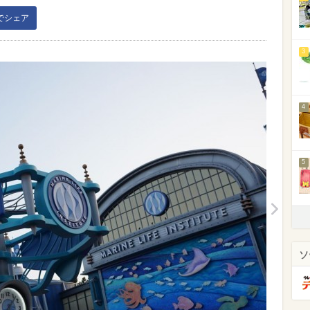
kでシェア
3
4
5
ソ