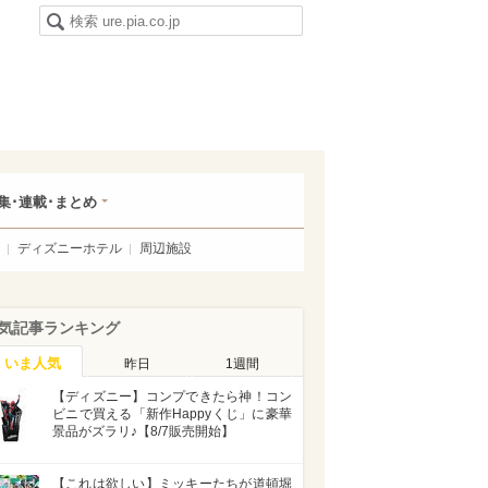
集･連載･まとめ
ディズニーホテル
周辺施設
気記事ランキング
いま人気
昨日
1週間
【ディズニー】コンプできたら神！コン
ビニで買える「新作Happyくじ」に豪華
景品がズラリ♪【8/7販売開始】
【これは欲しい】ミッキーたちが道頓堀