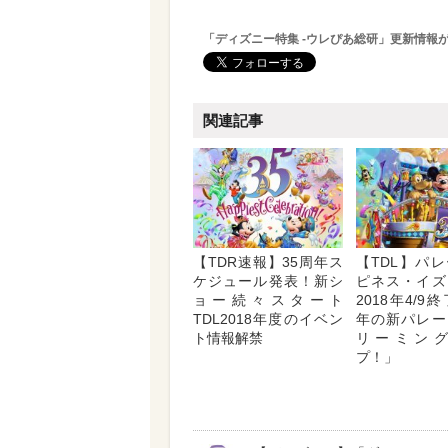
「ディズニー特集 -ウレぴあ総研」更新情報
関連記事
【TDR速報】35周年ス
【TDL】パ
ケジュール発表！新シ
ピネス・イズ
ョー続々スタート
2018年4/9
TDL2018年度のイベン
年の新パレー
ト情報解禁
リーミン
プ！」