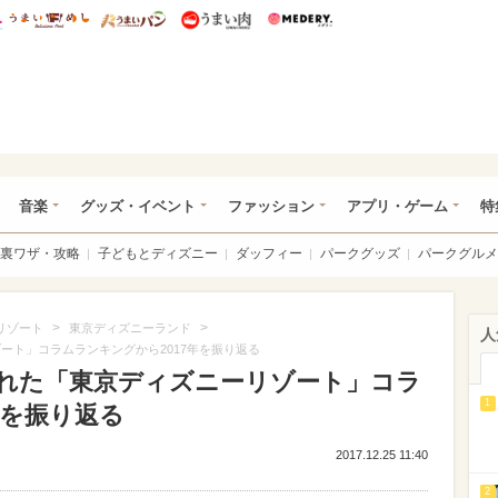
総研 ディズニー特集
mimot.
うまいめし
うまいパン
うまい肉
Medery.
ズニー特集 -ウレぴあ総研
音楽
グッズ・イベント
ファッション
アプリ・ゲーム
特
裏ワザ・攻略
子どもとディズニー
ダッフィー
パークグッズ
パークグルメ
>
>
リゾート
東京ディズニーランド
人
ゾート」コラムランキングから2017年を振り返る
読まれた「東京ディズニーリゾート」コラ
1
年を振り返る
2017.12.25 11:40
2