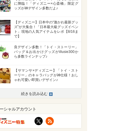
に降臨！「ディズニー×心斎橋」限定グ
ッズが神デザイン多数だよ♪
【ディズニー】日本中の“激かわ最新グッ
ズ”が大集合！「日本最大級グッズイベン
ト」現地の人気アイテムをレポ【8/16ま
で】
良デザイン多数！「トイ・ストーリー」
バッグ＆お出かけグッズがillusie300か
ら多数ラインナップ♪
【サマンサ×ディズニー】「トイ・スト
ーリー」のキャラバッグが神仕様！おし
ゃれ可愛い即買いデザイン♪
続きを読み込む
ーシャルアカウント
X
RSS