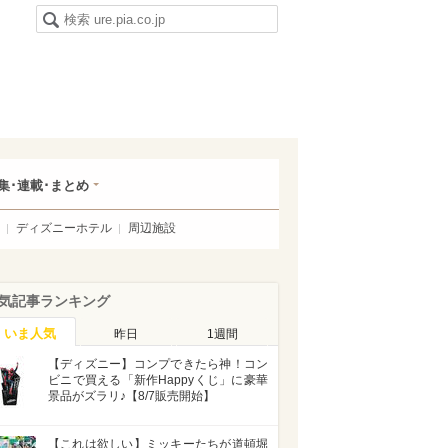
集･連載･まとめ
ディズニーホテル
周辺施設
気記事ランキング
いま人気
昨日
1週間
【ディズニー】コンプできたら神！コン
ビニで買える「新作Happyくじ」に豪華
景品がズラリ♪【8/7販売開始】
【これは欲しい】ミッキーたちが道頓堀