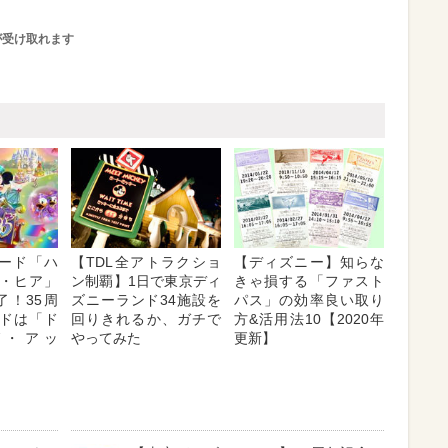
が受け取れます
レード「ハ
【TDL全アトラクショ
【ディズニー】知らな
・ヒア」
ン制覇】1日で東京ディ
きゃ損する「ファスト
終了！35周
ズニーランド34施設を
パス」の効率良い取り
ドは「ド
回りきれるか、ガチで
方&活用法10【2020年
グ・アッ
やってみた
更新】