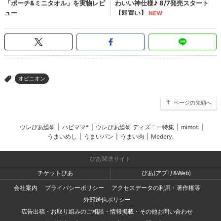
オピニオン
>
ページの先頭へ
ウレぴあ総研
|
ハピママ*
|
ウレぴあ総研 ディズニー特集
|
mimot.
|
うまいめし
|
うまいパン
|
うまい肉
|
Medery.
ぴあ関連サイト
チケットぴあ
ぴあ(アプリ&Web)
会社案内
プライバシーポリシー
アクセスデータの利用・著作権等
外部送信ポリシー
広告出稿・お取り組みのご相談・情報掲載・その他お問い合わせ