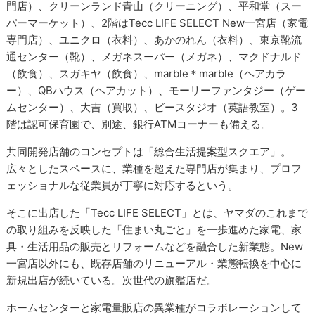
門店）、クリーンランド青山（クリーニング）、平和堂（スー
パーマーケット）、2階はTecc LIFE SELECT New一宮店（家電
専門店）、ユニクロ（衣料）、あかのれん（衣料）、東京靴流
通センター（靴）、メガネスーパー（メガネ）、マクドナルド
（飲食）、スガキヤ（飲食）、marble＊marble（ヘアカラ
ー）、QBハウス（ヘアカット）、モーリーファンタジー（ゲー
ムセンター）、大吉（買取）、ビースタジオ（英語教室）。3
階は認可保育園で、別途、銀行ATMコーナーも備える。
共同開発店舗のコンセプトは「総合生活提案型スクエア」。
広々としたスペースに、業種を超えた専門店が集まり、プロフ
ェッショナルな従業員が丁寧に対応するという。
そこに出店した「Tecc LIFE SELECT」とは、ヤマダのこれまで
の取り組みを反映した「住まい丸ごと」を一歩進めた家電、家
具・生活用品の販売とリフォームなどを融合した新業態。New
一宮店以外にも、既存店舗のリニューアル・業態転換を中心に
新規出店が続いている。次世代の旗艦店だ。
ホームセンターと家電量販店の異業種がコラボレーションして