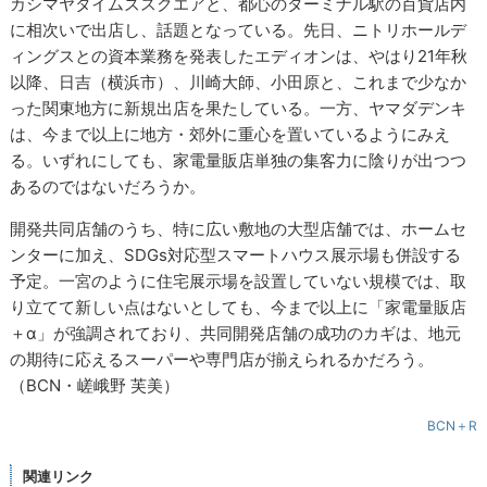
カシマヤタイムズスクエアと、都心のターミナル駅の百貨店内
に相次いで出店し、話題となっている。先日、ニトリホールデ
ィングスとの資本業務を発表したエディオンは、やはり21年秋
以降、日吉（横浜市）、川崎大師、小田原と、これまで少なか
った関東地方に新規出店を果たしている。一方、ヤマダデンキ
は、今まで以上に地方・郊外に重心を置いているようにみえ
る。いずれにしても、家電量販店単独の集客力に陰りが出つつ
あるのではないだろうか。
開発共同店舗のうち、特に広い敷地の大型店舗では、ホームセ
ンターに加え、SDGs対応型スマートハウス展示場も併設する
予定。一宮のように住宅展示場を設置していない規模では、取
り立てて新しい点はないとしても、今まで以上に「家電量販店
＋α」が強調されており、共同開発店舗の成功のカギは、地元
の期待に応えるスーパーや専門店が揃えられるかだろう。
（BCN・嵯峨野 芙美）
BCN＋R
関連リンク