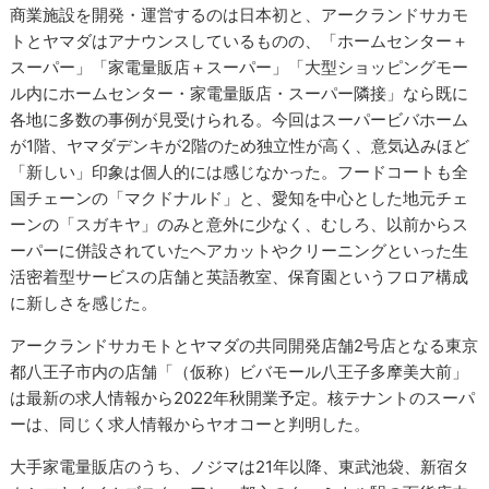
商業施設を開発・運営するのは日本初と、アークランドサカモ
トとヤマダはアナウンスしているものの、「ホームセンター＋
スーパー」「家電量販店＋スーパー」「大型ショッピングモー
ル内にホームセンター・家電量販店・スーパー隣接」なら既に
各地に多数の事例が見受けられる。今回はスーパービバホーム
が1階、ヤマダデンキが2階のため独立性が高く、意気込みほど
「新しい」印象は個人的には感じなかった。フードコートも全
国チェーンの「マクドナルド」と、愛知を中心とした地元チェ
ーンの「スガキヤ」のみと意外に少なく、むしろ、以前からス
ーパーに併設されていたヘアカットやクリーニングといった生
活密着型サービスの店舗と英語教室、保育園というフロア構成
に新しさを感じた。
アークランドサカモトとヤマダの共同開発店舗2号店となる東京
都八王子市内の店舗「（仮称）ビバモール八王子多摩美大前」
は最新の求人情報から2022年秋開業予定。核テナントのスーパ
ーは、同じく求人情報からヤオコーと判明した。
大手家電量販店のうち、ノジマは21年以降、東武池袋、新宿タ