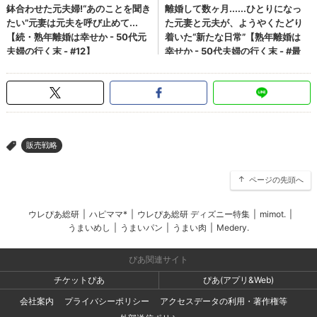
販売戦略
>
ページの先頭へ
ウレぴあ総研
|
ハピママ*
|
ウレぴあ総研 ディズニー特集
|
mimot.
|
うまいめし
|
うまいパン
|
うまい肉
|
Medery.
ぴあ関連サイト
チケットぴあ
ぴあ(アプリ&Web)
会社案内
プライバシーポリシー
アクセスデータの利用・著作権等