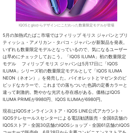
IQOSとgloからデザインにこだわった数量限定モデルが登場
5月の加熱式たばこ市場ではフィリップ モリス ジャパンとブリ
ティッシュ・アメリカン・タバコ・ジャパンが新製品を発表。
いずれも数量限定モデルとなっているので、気になるユーザー
は早めにチェックしておこう。「IQOS ILUMA」初の数量限定
モデル フィリップ モリス ジャパンは5月17日に「IQOS
ILUMA」シリーズ初の数量限定モデルとして「IQOS ILUMA
NEON（ネオン）」を発売した。バイオレットとマゼンタのビ
ビッドなカラーで、これまでの落ちついた色調の定番カラーと
違って刺激的。艶やかな光沢も存在感がある。価格はIQOS
ILUMA PRIMEが9980円、IQOS ILUMAが6980円。
現在はIQOSオンラインストア・IQOS LINE公式アカウント・
IQOSテレセールスセンターによる電話勧誘販売・全国8店舗の
IQOSストア・全国30店舗のIQOSショップ・全国61店舗のIQOS
コーナーで販売中。6月28日から主要コンビニエンスストアを