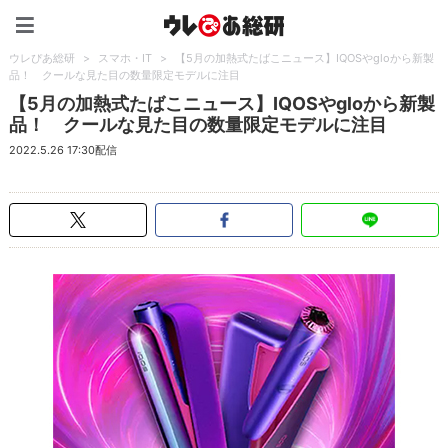
ウレぴあ総研（うれぴあ）
ウレぴあ総研
>
スマホ・IT
>
【5月の加熱式たばこニュース】IQOSやgloから新製
品！ クールな見た目の数量限定モデルに注目
【5月の加熱式たばこニュース】IQOSやgloから新製
品！ クールな見た目の数量限定モデルに注目
2022.5.26 17:30配信