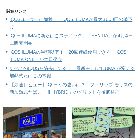
関連リンク
IQOSユーザーに朗報！ IQOS ILUMAが最大3000円の値下
げ
IQOS ILUMAに新たばこスティック、「SENTIA」が4月4日
に販売開始
IQOS ILUMAの半額以下！ 20回連続使用できる「IQOS
ILUMA ONE」が本日発売
すべてのIQOSを過去にする！ 最新モデル“ILUMA”が変える
加熱式たばこの常識
【最速レビュー】IQOSとの違いは？ フィリップ モリスの
新加熱式たばこ「lil HYBRID」のメリットを徹底検証