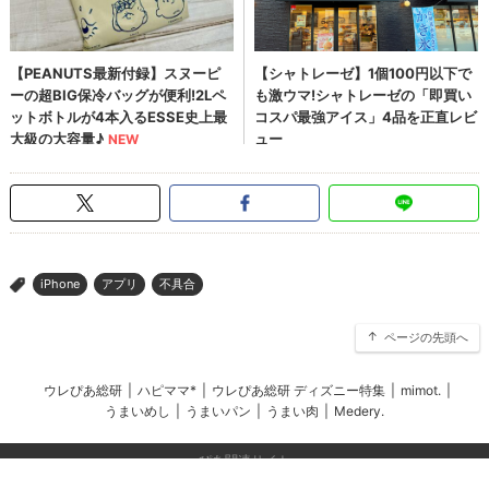
iPhone
アプリ
不具合
>
ページの先頭へ
ウレぴあ総研
|
ハピママ*
|
ウレぴあ総研 ディズニー特集
|
mimot.
|
うまいめし
|
うまいパン
|
うまい肉
|
Medery.
ぴあ関連サイト