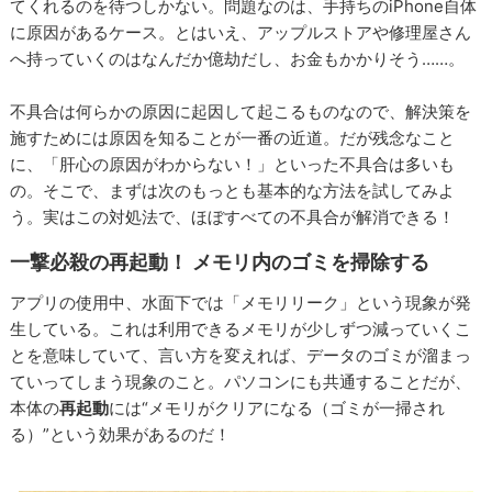
てくれるのを待つしかない。問題なのは、手持ちのiPhone自体
に原因があるケース。とはいえ、アップルストアや修理屋さん
へ持っていくのはなんだか億劫だし、お金もかかりそう……。
不具合は何らかの原因に起因して起こるものなので、解決策を
施すためには原因を知ることが一番の近道。だが残念なこと
に、「肝心の原因がわからない！」といった不具合は多いも
の。そこで、まずは次のもっとも基本的な方法を試してみよ
う。実はこの対処法で、ほぼすべての不具合が解消できる！
一撃必殺の再起動！ メモリ内のゴミを掃除する
アプリの使用中、水面下では「メモリリーク」という現象が発
生している。これは利用できるメモリが少しずつ減っていくこ
とを意味していて、言い方を変えれば、データのゴミが溜まっ
ていってしまう現象のこと。パソコンにも共通することだが、
本体の
再起動
には“メモリがクリアになる（ゴミが一掃され
る）”という効果があるのだ！