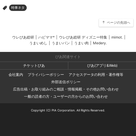
時事ネタ
>
ページの先頭へ
ウレぴあ総研
|
ハピママ*
|
ウレぴあ総研 ディズニー特集
|
mimot.
|
うまいめし
|
うまいパン
|
うまい肉
|
Medery.
ぴあ関連サイト
チケットぴあ
ぴあ(アプリ&Web)
会社案内
プライバシーポリシー
アクセスデータの利用・著作権等
外部送信ポリシー
広告出稿・お取り組みのご相談・情報掲載・その他お問い合わせ
一般の読者の方・ユーザーの方からのお問い合わせ
Copyright (C) PIA Corporation. All Rights Reserved.