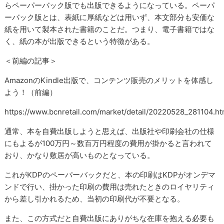
らペーパーバック版でも出版できるようになっている。ペーパ
ーバック版とは、表紙に厚紙などは用いず、本文部分も安価な
紙を用いて製本された書籍のことだ。つまり、電子書籍ではな
く、紙の本が出版できるという特徴がある。
＜前編の記事＞
AmazonのKindle出版で、コンテンツ販売のメリットを体感し
よう！（前編）
https://www.bcnretail.com/market/detail/20220528_281104.ht
通常、本を自費出版しようと思えば、出版社や印刷会社の仕様
にもよるが100万円～数百万円程度の費用が掛かると言われて
おり、かなり敷居が高いものとなっている。
これがKDPのペーパーバックだと、本の印刷はKDPがオンデマ
ンドで行い、掛かった印刷の費用は売れたときのロイヤリティ
から差し引かれるため、当初の印刷代が不要となる。
また、この方式だと自費出版にありがちな在庫を抱える必要も