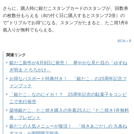
さらに、購入時に銀だこスタンプカードのスタンプが、回数券
の枚数分もらえる（8の付く日に購入するとスタンプ2倍）の
で“トリプルでお得”になる。スタンプがたまると、たこ焼1舟8
個入りが無料でもらえる。
BCN＋R
関連リンク
銀だこ新作が4月8日に発売！ 華やかな見た目の「ゆずね
ぎ明太 とろろがけ」
お得なパスポート特典付き！ 「銀だこ」の25周年記念フ
ァンブック
「銀だこ」なのにイカ！？ 25周年記念の駄菓子をコンビ
ニで先行発売
築地銀だこ、たこ焼き購入の先着25人に「たこ焼き1舟無料
券」プレゼント
銀だこの人気メニューが復活！ 「焼きあごだしの 九条ね
ぎマヨ」が期間限定販売