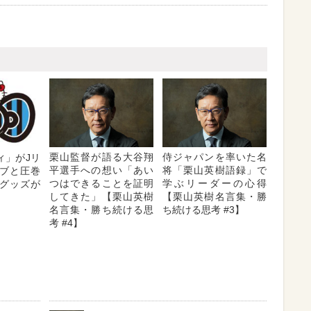
栗山監督が語る大谷翔
侍ジャパンを率いた名
ィ」がJリ
平選手への想い「あい
将「栗山英樹語録」で
ラブと圧巻
つはできることを証明
学ぶリーダーの心得
グッズが
してきた」【栗山英樹
【栗山英樹名言集・勝
名言集・勝ち続ける思
ち続ける思考 #3】
考 #4】