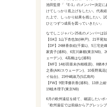
池田監督「『E-1』のメンバー決定
けてしっかり底上げをしたい。代表経
た上で、しっかり結果を残したい。試
ひとつずつ成長を図っていきたい」
なでしこジャパン25名のメンバーは
【GK】1山下杏也加(I神戸)、21平尾知
【DF】24林香奈絵(千葉L)、5三宅史織
家貴子(浦和)、6宮川麻都(東京NB)、
ェーデン)、4高橋はな(浦和)
【MF】14杉田亜未(N相模原)、8猶本光
之香(AIK/スウェーデン)、10長野風
イ仙台)、23中嶋淑乃(S広島R)
【FW】9菅澤優衣香(浦和)、13井上綾香
19植木理子(東京NB)
6月の欧州遠征を経て、確認したいポ
「欧州遠征では前線からアグレッシブ