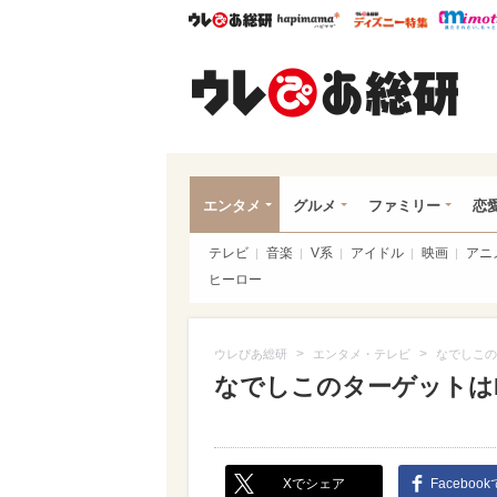
ウレぴあ総研
ハピママ*
ウレぴあ
ウレ
エンタメ
グルメ
ファミリー
恋
テレビ
音楽
V系
アイドル
映画
アニ
ヒーロー
>
>
ウレぴあ総研
エンタメ・テレビ
なでしこの
なでしこのターゲットは
Xでシェア
Faceboo