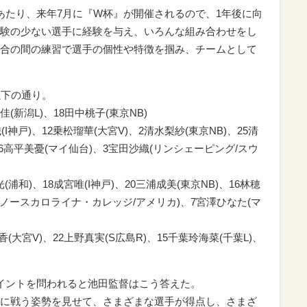
にあたり、来年7月に『W杯』が開催されるので、1年後に向
験の少ない選手に経験を与え、いろんな組み合わせをし
合の間の練習で選手の個性や特徴を掴み、チームとして
以下の通り。
佳(新潟L)、18田中桃子(東京NB)
(I神戸)、12乗松瑠華(大宮V)、2清水梨紗(東京NB)、25清
26高平美憂(マイ仙台)、3宝田沙織(リンシェーピング/スウ
(浦和)、18成宮唯(I神戸)、20三浦成美(東京NB)、16林穂
花(ノースカロライナ・カレッジ/アメリカ)、7宮澤ひなた(マ
(大宮V)、22上野真実(S広島R)、15千葉玲海菜(千葉L)、
イントを問われると池田監督はこう答えた。
に戦う姿勢を見せて、さまざまな選手が得点し、さまざ