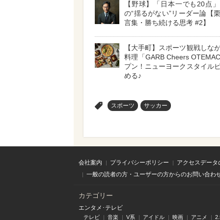
【野球】「日本一でも20点
の“揺るがない”リーダー論【
言集・勝ち続ける思考 #2】
【大手町】スポーツ観戦しな
料理「GARB Cheers OTEMA
プン！ニューヨークスタイル
める♪
>
スポーツ
サッカー
会社案内
プライバシーポリシー
アクセスデータ
一般の読者の方・ユーザーの方からのお問い合わ
カテゴリー
エンタメ･テレビ
テレビ
音楽
V系
アイドル
映画
アニメ
2