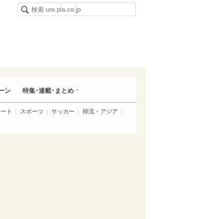
ーン
特集･連載･まとめ
アート
スポーツ
サッカー
韓流・アジア