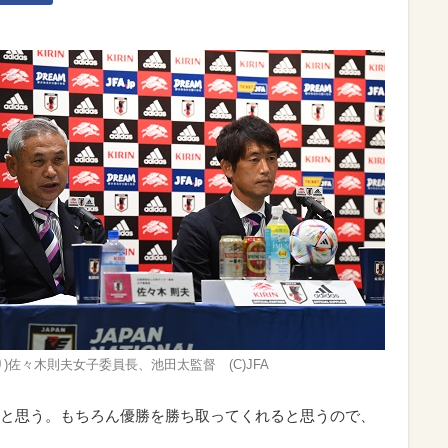
り)佐々木則夫女子委員長、池田太監督 (C)JFA
と思う。もちろん優勝を勝ち取ってくれると思うので、