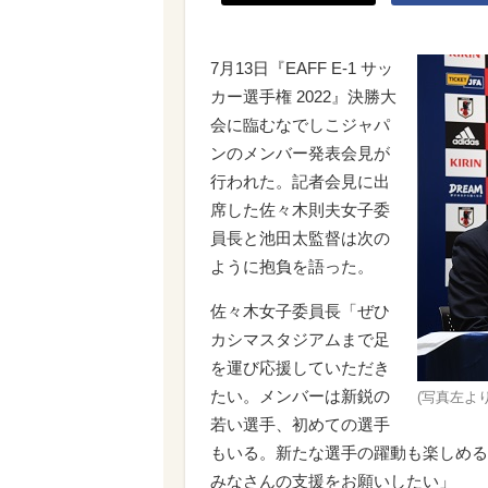
7月13日『EAFF E-1 サッ
カー選手権 2022』決勝大
会に臨むなでしこジャパ
ンのメンバー発表会見が
行われた。記者会見に出
席した佐々木則夫女子委
員長と池田太監督は次の
ように抱負を語った。
佐々木女子委員長「ぜひ
カシマスタジアムまで足
を運び応援していただき
たい。メンバーは新鋭の
(写真左よ
若い選手、初めての選手
もいる。新たな選手の躍動も楽しめる
みなさんの支援をお願いしたい」