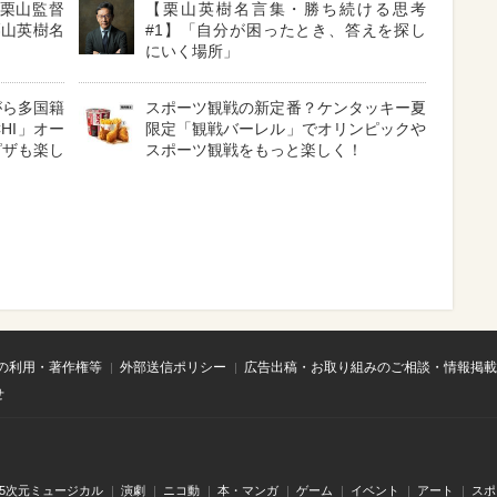
」栗山監督
【栗山英樹名言集・勝ち続ける思考
栗山英樹名
#1】「自分が困ったとき、答えを探し
にいく場所」
がら多国籍
スポーツ観戦の新定番？ケンタッキー夏
CHI」オー
限定「観戦バーレル」でオリンピックや
ピザも楽し
スポーツ観戦をもっと楽しく！
の利用・著作権等
外部送信ポリシー
広告出稿・お取り組みのご相談・情報掲載
せ
.5次元ミュージカル
演劇
ニコ動
本・マンガ
ゲーム
イベント
アート
スポ