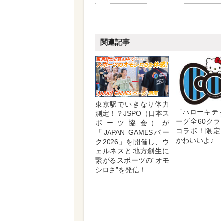
関連記事
東京駅でいきなり体力
「ハローキテ
測定！？JSPO（日本ス
ーグ全60ク
ポーツ協会）が
コラボ！限定
「JAPAN GAMESパー
かわいいよ♪
ク2026」を開催し、ウ
ェルネスと地方創生に
繋がるスポーツの“オモ
シロさ”を発信！