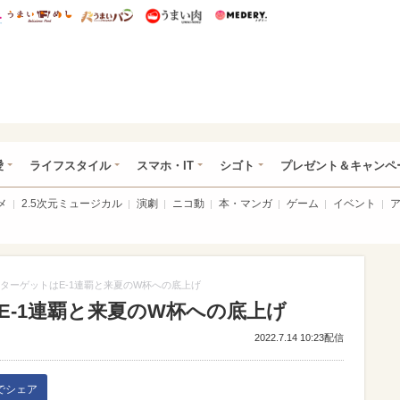
総研 ディズニー特集
mimot.
うまいめし
うまいパン
うまい肉
Medery.
ぴあ総研（うれぴあ）
愛
ライフスタイル
スマホ・IT
シゴト
プレゼント＆キャンペ
メ
2.5次元ミュージカル
演劇
ニコ動
本・マンガ
ゲーム
イベント
ターゲットはE-1連覇と来夏のW杯への底上げ
E-1連覇と来夏のW杯への底上げ
2022.7.14 10:23配信
kでシェア