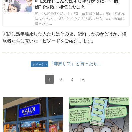
#【実録】こんなはずじゃなかった…！“離
婚”で失敗・後悔したこと
#1「ああ準備不足…！」#2「家を出た日…」#3「控えれ
ばよかった…」#4「別れたことを話したら」#5「実家に
帰ったら…
実際に熟年離婚した人たちはその後、後悔したのかどうか、経
験者たちに聞いたエピソードをご紹介します。
『離婚して』と言ったら…
次ページ
1
2
3
»