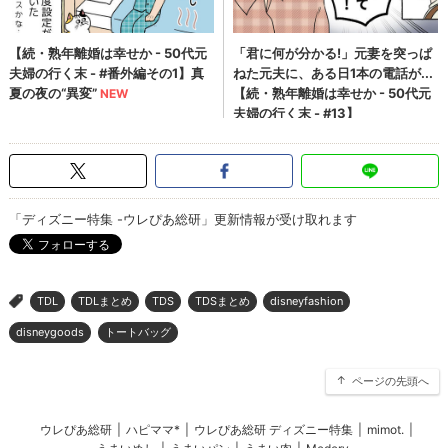
「ディズニー特集 -ウレぴあ総研」更新情報が受け取れます
TDL
TDLまとめ
TDS
TDSまとめ
disneyfashion
>
disneygoods
トートバッグ
ページの先頭へ
ウレぴあ総研
|
ハピママ*
|
ウレぴあ総研 ディズニー特集
|
mimot.
|