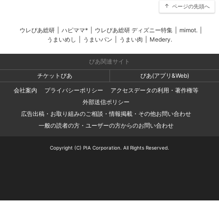
ページの先頭へ
ウレぴあ総研
|
ハピママ*
|
ウレぴあ総研 ディズニー特集
|
mimot.
|
うまいめし
|
うまいパン
|
うまい肉
|
Medery.
ぴあ関連サイト
チケットぴあ
ぴあ(アプリ&Web)
会社案内
プライバシーポリシー
アクセスデータの利用・著作権等
外部送信ポリシー
広告出稿・お取り組みのご相談・情報掲載・その他お問い合わせ
一般の読者の方・ユーザーの方からのお問い合わせ
Copyright (C) PIA Corporation. All Rights Reserved.