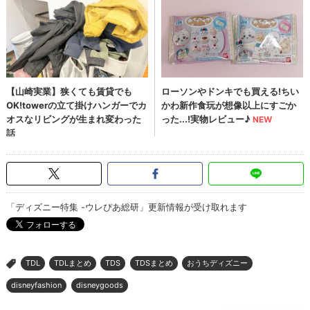
「ディズニー特集 -ウレぴあ総研」更新情報が受け取れます
TDL
TDLまとめ
TDS
TDSまとめ
おうちディズニー
>
disneyfashion
disneygoods