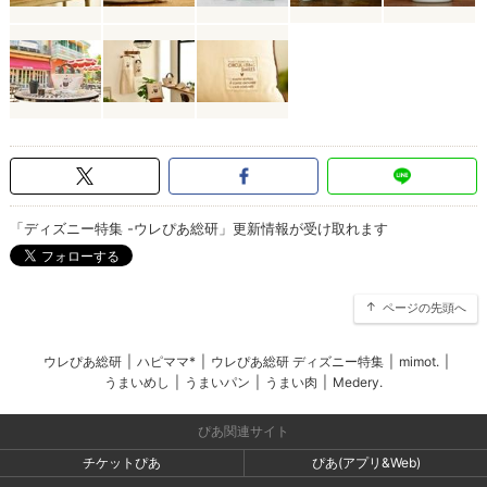
「ディズニー特集 -ウレぴあ総研」更新情報が受け取れます
ページの先頭へ
ウレぴあ総研
|
ハピママ*
|
ウレぴあ総研 ディズニー特集
|
mimot.
|
うまいめし
|
うまいパン
|
うまい肉
|
Medery.
ぴあ関連サイト
チケットぴあ
ぴあ(アプリ&Web)