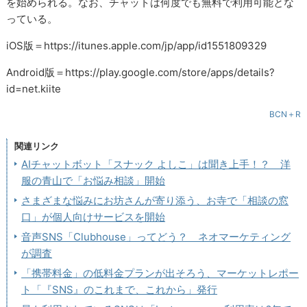
を始められる。なお、チャットは何度でも無料で利用可能とな
っている。
iOS版＝https://itunes.apple.com/jp/app/id1551809329
Android版＝https://play.google.com/store/apps/details?
id=net.kiite
BCN＋R
関連リンク
AIチャットボット「スナック よしこ」は聞き上手！？ 洋
服の青山で「お悩み相談」開始
さまざまな悩みにお坊さんが寄り添う、お寺で「相談の窓
口」が個人向けサービスを開始
音声SNS「Clubhouse」ってどう？ ネオマーケティング
が調査
「携帯料金」の低料金プランが出そろう、マーケットレポー
ト「『SNS』のこれまで、これから」発行