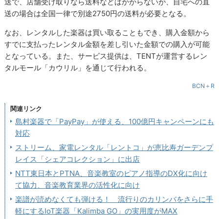
送で、店舗受け取りなら送料などはかからないが、自宅への直
送の場合は全国一律で別途2750円の送料が必要となる。
なお、レンタルした楽器は買い取ることもでき、購入金額から
すでに支払ったレンタル金額を差し引いた金額での購入が可能
となっている。また、サービス提供は、TENTが運営するレン
タルモール「カウリル」を通じて行われる。
BCN＋R
関連リンク
島村楽器で「PayPay」が使える、100億円キャンペーンにも
対応
ストリーム、家電レンタル「レントコ」が恵比寿ガーデンプ
レイス「シェアコレクション」に出店
NTT東日本とPTNA、音楽教室のピアノ指導のDX化に向け
て協力、音楽教育業界の活性化に向け
楽譜が読めなくても弾ける！ 流行りのカリンバをさらに手
軽にするIoT楽器「Kalimba GO」の実用度がMAX