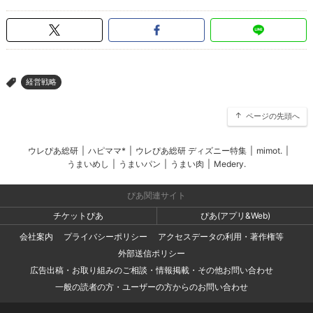
経営戦略
>
ページの先頭へ
ウレぴあ総研
|
ハピママ*
|
ウレぴあ総研 ディズニー特集
|
mimot.
|
うまいめし
|
うまいパン
|
うまい肉
|
Medery.
ぴあ関連サイト
チケットぴあ
ぴあ(アプリ&Web)
会社案内
プライバシーポリシー
アクセスデータの利用・著作権等
外部送信ポリシー
広告出稿・お取り組みのご相談・情報掲載・その他お問い合わせ
一般の読者の方・ユーザーの方からのお問い合わせ