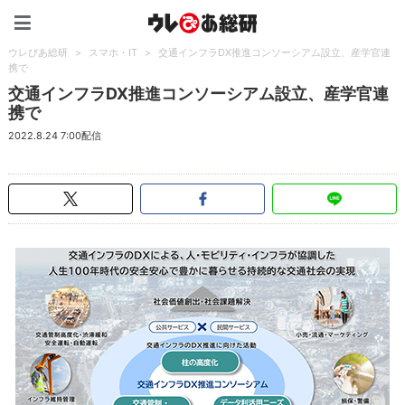
ウレぴあ総研（うれぴあ）
ウレぴあ総研
>
スマホ・IT
>
交通インフラDX推進コンソーシアム設立、産学官連
携で
交通インフラDX推進コンソーシアム設立、産学官連
携で
2022.8.24 7:00配信