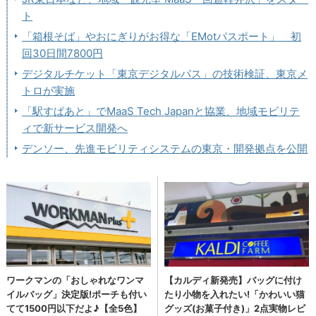
ト
「箱根そば」やおにぎりがお得な「EMotパスポート」 初
回30日間7800円
デジタルチケット「東京デジタルパス」の技術検証、東京メ
トロが実施
「駅すぱあと」でMaaS Tech Japanと協業、地域モビリテ
ィで新サービス開発へ
デンソー、先進モビリティシステムの東京・開発拠点を公開