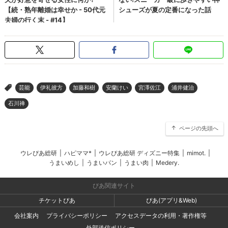
芸能
伊礼彼方
加藤和樹
安蘭けい
宮澤佐江
浦井健治
>
石川禅
ページの先頭へ
ウレぴあ総研
|
ハピママ*
|
ウレぴあ総研 ディズニー特集
|
mimot.
|
うまいめし
|
うまいパン
|
うまい肉
|
Medery.
ぴあ関連サイト
チケットぴあ
ぴあ(アプリ&Web)
会社案内
プライバシーポリシー
アクセスデータの利用・著作権等
外部送信ポリシー