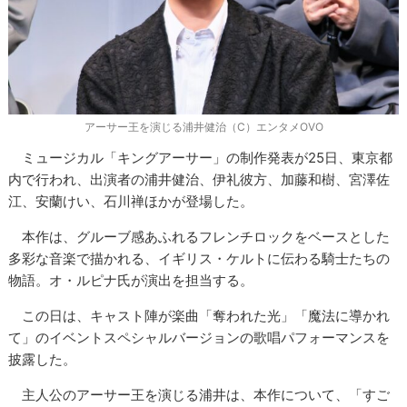
アーサー王を演じる浦井健治（C）エンタメOVO
ミュージカル「キングアーサー」の制作発表が25日、東京都
内で行われ、出演者の浦井健治、伊礼彼方、加藤和樹、宮澤佐
江、安蘭けい、石川禅ほかが登場した。
本作は、グルーブ感あふれるフレンチロックをベースとした
多彩な音楽で描かれる、イギリス・ケルトに伝わる騎士たちの
物語。オ・ルピナ氏が演出を担当する。
この日は、キャスト陣が楽曲「奪われた光」「魔法に導かれ
て」のイベントスペシャルバージョンの歌唱パフォーマンスを
披露した。
主人公のアーサー王を演じる浦井は、本作について、「すご