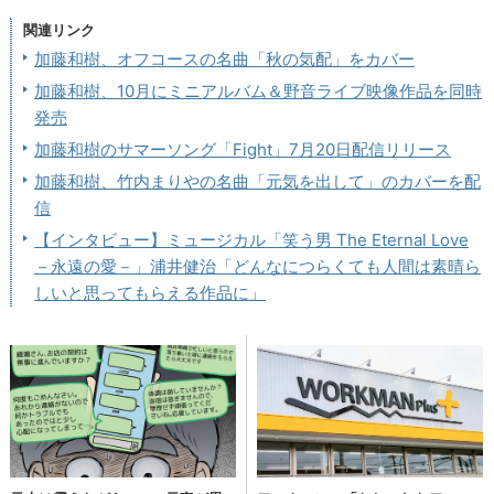
関連リンク
加藤和樹、オフコースの名曲「秋の気配」をカバー
加藤和樹、10月にミニアルバム＆野音ライブ映像作品を同時
発売
加藤和樹のサマーソング「Fight」7月20日配信リリース
加藤和樹、竹内まりやの名曲「元気を出して」のカバーを配
信
【インタビュー】ミュージカル「笑う男 The Eternal Love
－永遠の愛－」浦井健治「どんなにつらくても人間は素晴ら
しいと思ってもらえる作品に」