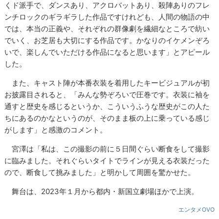
くド派手で、ダンスあり、アクロバットあり、殺陣ありのフレ
ンチロックのギラギラした作品ですけれども、人間の物語の中
では、本当の正義や、それぞれの群像劇を繊細なところで紡い
でいく、お芝居も大切にする作品です。かなりのイケメンぞろ
いで、楽しんでいただける作品になると思います」とアピール
した。
また、キャスト陣が本番衣装を着用したキービジュアルが初
お披露目されると、「みんな勢ぞろいで圧巻です。衣装に袖を
通すと歴史を感じるというか、こういうふうな歴史がこの人た
ちにあるのかなというのが、そのまま板の上に乗っている感じ
がします」と感激のコメント。
宮澤は「私は、この撮影の前に５日間ぐらい断食をして撮影
に臨みました。それぐらいタイトでラインが見える衣装だった
ので、断食して挑みました」と明かして周囲を驚かせた。
舞台は、2023年１月から都内・新国立劇場ほかで上演。
エンタメOVO