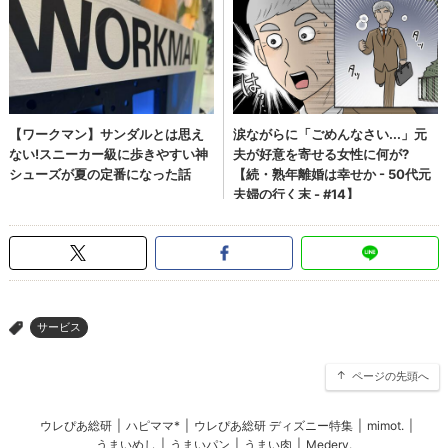
サービス
>
ページの先頭へ
ウレぴあ総研
|
ハピママ*
|
ウレぴあ総研 ディズニー特集
|
mimot.
|
うまいめし
|
うまいパン
|
うまい肉
|
Medery.