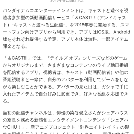
2018年春に開始予定
バンダイナムコエンターテインメントは、キャストと遊べる視
聴者参加型の新動画配信サービス「＆CAST!!!（アンドキャス
ト）-キャストと遊べる生配信-」を2018年春に開始する。スマ
ートフォン向けアプリから利用でき、アプリはiOS版、Android
版をそれぞれ提供する予定。アプリ本体は無料、一部アイテム
課金となる。
「＆CAST!!!」では、『テイルズ オブ』シリーズなどのゲーム
からオリジナルまで、さまざまなコンテンツのライブ動画番組
を配信するアプリ。視聴者は、キャスト（動画配信者）や他の
番組視聴者と一緒に、自分のアバターを利用してゲームをしな
がら楽しむことができる。アバターの見た目は、ガシャで手に
入れたアイテムで自分好みに変更でき、好きな番組を応援でき
る。
当初の配信チャンネルは、俳優の染谷俊之さんがシェアハウス
の寮長を務める新感覚エンタテイメントコンテンツ「シェアハ
ウCHU！」、新アニメプロジェクト「刹界エイトレイド」の製