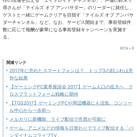
作の現場を伝える「エイトレイド チャンネル」、声優の鈴木千
尋さんが「テイルズ オブ アンバサダー」のリーダーに就任し、
ゲストと一緒にゲームクリアを目指す「テイルズ オブ アンバサ
ダーチャンネル」など。なお、サービス開始まで、事前登録件
数に応じて報酬が豪華になる事前登録キャンペーンを実施す
る。
BCN＋R
関連リンク
2017年に売れたスマートフォンは？ トップ3の顔ぶれは意
外な結果
【ゲーミングPC業界座談会 2017】ゲーム人口の拡大へ ク
ロスプラットフォーム戦略に期待
【TGS2017】ゲーミングPCや周辺機器にも活気、コンソー
ル中心から一歩前へ
メルカリに新機能、ライブ配信で売買が可能に
ゲーム、アニメなどの情報を日替わりでライブ配信する「バ
ンダイナムコライブTV」