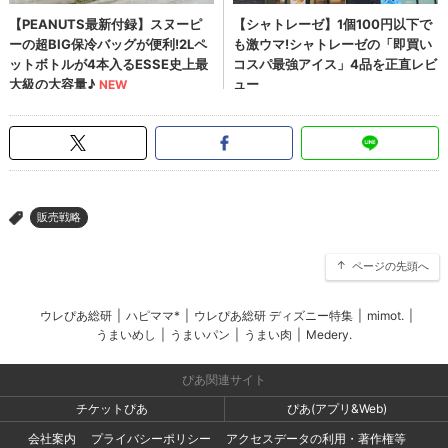
販売戦略
>
ページの先頭へ
ウレぴあ総研
|
ハピママ*
|
ウレぴあ総研 ディズニー特集
|
mimot.
|
うまいめし
|
うまいパン
|
うまい肉
|
Medery.
ぴあ関連サイト
チケットぴあ
ぴあ(アプリ&Web)
会社案内
プライバシーポリシー
アクセスデータの利用・著作権等