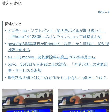
替えを含む。
BCN＋R
関連リンク
ドコモ・au・ソフトバンク・楽天モバイルが取り扱い！
「iPhone 14 128GB」のオンラインショップ価格まとめ
povoのeSIM再発行がiPhoneの「設定」から可能に iOS 16
以降で使える
au・UQ mobile、契約解除料を廃止 2022年4月から
povo、3月8日からiPadに正式対応 「＃ギガ活」の対象店
舗・サービスを追加
携帯料金の値下げにつながるかもしれない「eSIM」とは？