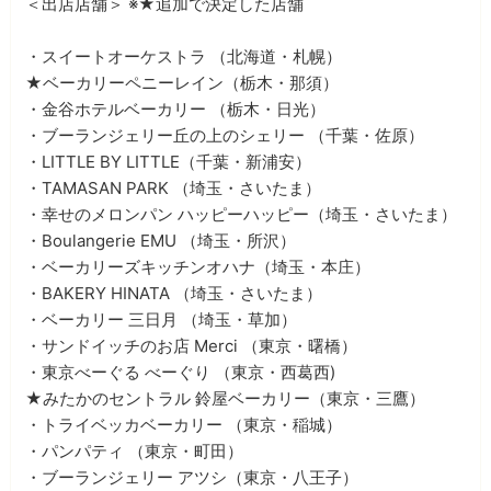
＜出店店舗＞ ※★追加で決定した店舗
・スイートオーケストラ （北海道・札幌）
★ベーカリーペニーレイン（栃木・那須）
・金谷ホテルベーカリー （栃木・日光）
・ブーランジェリー丘の上のシェリー （千葉・佐原）
・LITTLE BY LITTLE（千葉・新浦安）
・TAMASAN PARK （埼玉・さいたま）
・幸せのメロンパン ハッピーハッピー（埼玉・さいたま）
・Boulangerie EMU （埼玉・所沢）
・ベーカリーズキッチンオハナ（埼玉・本庄）
・BAKERY HINATA （埼玉・さいたま）
・ベーカリー 三日月 （埼玉・草加）
・サンドイッチのお店 Merci （東京・曙橋）
・東京べーぐる べーぐり （東京・西葛西)
★みたかのセントラル 鈴屋ベーカリー（東京・三鷹）
・トライベッカベーカリー （東京・稲城）
・パンパティ （東京・町田）
・ブーランジェリー アツシ（東京・八王子）