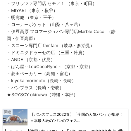
・フリッツァ専門店 セモア！ （東京・町田）
・MIYABI （東京・糀谷）
・明壽庵 （東京・王子）
・コーナーポケット （山梨・八ヶ岳）
・伊豆高原 フロマージュパン専門店Marble Coco. （静
岡・伊豆高原）
・スコーン専門店 famfam （岐阜・多治見）
・ドミニクドゥーセの店 （三重・鈴鹿）
・ANDE （京都・伏見）
・ぱん屋～LeuCocoRyne～（京都・京都）
・菱田ベーカリー（高知・宿毛）
・kiyoka morimoto（長崎・長崎）
・パンプラス（長崎・壱岐）
★SOYSOY okinawa（沖縄・本部）
【パンのフェス2022春】「全国の人気パン」が集結！
日本最大級の“パンのフェス…