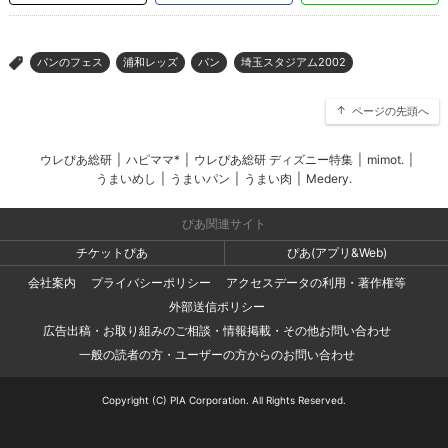
パンのフェス
浦和レッズ
パン
埼玉スタジアム2002
>
ページの先頭へ
ウレぴあ総研
|
ハピママ*
|
ウレぴあ総研 ディズニー特集
|
mimot.
|
うまいめし
|
うまいパン
|
うまい肉
|
Medery.
ぴあ関連サイト
チケットぴあ
ぴあ(アプリ&Web)
会社案内
プライバシーポリシー
アクセスデータの利用・著作権等
外部送信ポリシー
広告出稿・お取り組みのご相談・情報掲載・その他お問い合わせ
一般の読者の方・ユーザーの方からのお問い合わせ
Copyright (C) PIA Corporation. All Rights Reserved.