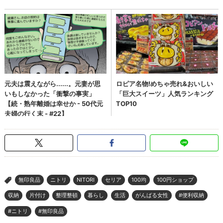
無印良品
ニトリ
NITORI
セリア
100均
100円ショップ
>
収納
片付け
整理整頓
暮らし
生活
がんばる女性
#便利収納
#ニトリ
#無印良品