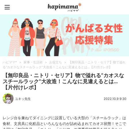
ハピママ*
ハピママ*
>
家事・生活術
>
お役立ち
>
【無印良品・ニトリ・セリア】物で溢れ
る“カオスなスチールラック”大改造！こんなに見違えるとは…【片付けレポ】
【無印良品・ニトリ・セリア】物で溢れる“カオスな
スチールラック”大改造！こんなに見違えるとは…
【片付けレポ】
ユキッ先生
2022.10.9 9:30
レンジ台を兼ねてダイニングに設置している大型の「スチールラック」は
食材、文房具に化粧品といろんなものが詰め込まれてカオス状態！そこで