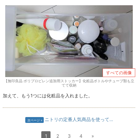
すべての画像
【無印良品 ポリプロピレン追加用ストッカー】化粧品ボトルやチューブ類も立
てて収納
加えて、もう1つには化粧品を入れました。
ニトリの定番人気商品を使って…
次ページ
1
2
3
4
»