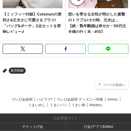
販売戦略
>
ページの先頭へ
ウレぴあ総研
|
ハピママ*
|
ウレぴあ総研 ディズニー特集
|
mimot.
|
うまいめし
|
うまいパン
|
うまい肉
|
Medery.
ぴあ関連サイト
チケットぴあ
ぴあ(アプリ&Web)