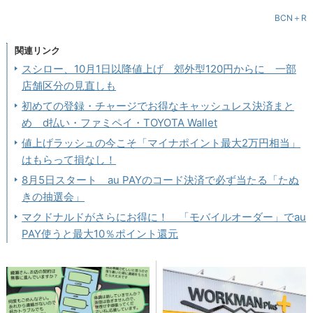
BCN＋R
関連リンク
スシロー、10月1日以降値上げ 郊外型120円からに 一部
店舗区分の見直しも
初めての登録・チャージでお得なキャッシュレス決済まと
め d払い・ファミペイ・TOYOTA Wallet
値上げラッシュの今こそ「マイナポイント最大2万円相当」
はもらって損なし！
8月5日スタート au PAYのコード決済で必ず当たる「たぬ
きの抽選会」
マクドナルドがさらにお得に！ 「モバイルオーダー」でau
PAY使うと最大10％ポイント還元