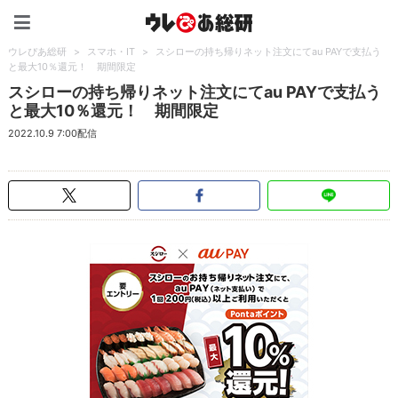
ウレぴあ総研（うれぴあ）
ウレぴあ総研
>
スマホ・IT
>
スシローの持ち帰りネット注文にてau PAYで支払う
と最大10％還元！ 期間限定
スシローの持ち帰りネット注文にてau PAYで支払う
と最大10％還元！ 期間限定
2022.10.9 7:00配信