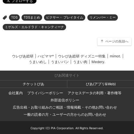
TDS
TDSまとめ
ピクサー・ プレイタイム
リメンバー・ミー
>
ミゲルズ・エルドラド・キャンティーナ
ページの先頭へ
ウレぴあ総研
|
ハピママ*
|
ウレぴあ総研 ディズニー特集
|
mimot.
|
うまいめし
|
うまいパン
|
うまい肉
|
Medery.
ぴあ関連サイト
チケットぴあ
ぴあ(アプリ&Web)
会社案内
プライバシーポリシー
アクセスデータの利用・著作権等
外部送信ポリシー
広告出稿・お取り組みのご相談・情報掲載・その他お問い合わせ
一般の読者の方・ユーザーの方からのお問い合わせ
Copyright (C) PIA Corporation. All Rights Reserved.