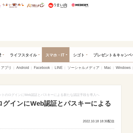
総研 ディズニー特集
mimot.
うまいめし
うまいパン
うまい肉
Medery.
ぴあ総研（うれぴあ）
愛
ライフスタイル
スマホ・IT
シゴト
プレゼント＆キャンペ
アプリ
Android
Facebook
LINE
ソーシャルメディア
Mac
Windows
ントのログインにWeb認証とパスキーによる新たな認証手段を導入へ
ログインにWeb認証とパスキーによる
2022.10.18 18:30配信