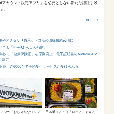
dアカウント設定アプリ」を必要としない新たな認証手段
する。
BCN＋R
更やアクセサリ購入がドコモの回線接続必須に
コモ「smartあんしん補償」
年秋に「健康保険証」を原則廃止 電子証明書のAndroidスマ
に決定
拡充、約6000台で手続受付サービスが受けられる