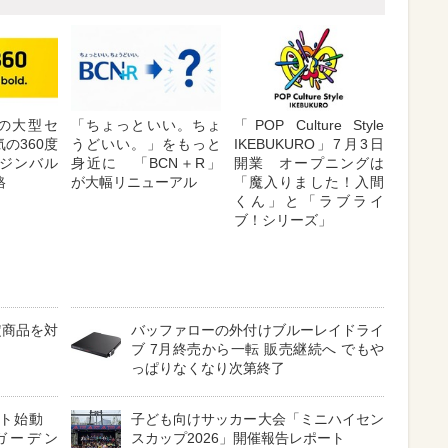
が夏の大型セ
「ちょっといい。ちょ
「POP Culture Style
の360度
うどいい。」をもっと
IKEBUKURO」7月3日
ジンバル
身近に 「BCN＋R」
開業 オープニングは
格
が大幅リニューアル
「魔入りました！入間
くん」と「ラブライ
ブ！シリーズ」
定商品を対
バッファローの外付けブルーレイドライ
ブ 7月終売から一転 販売継続へ でもや
っぱりなくなり次第終了
クト始動
子ども向けサッカー大会「ミニハイセン
ガーデン
スカップ2026」開催報告レポート