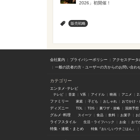
2026」初開催！
>
販売戦略
会社案内
プライバシーポリシー
アクセスデータ
一般の読者の方・ユーザーの方からのお問い合わ
カテゴリー
エンタメ･テレビ
テレビ
音楽
V系
アイドル
映画
アニメ
2
ファミリー
家庭
子ども
おしゃれ
おでかけ・
ディズニー
TDL
TDS
裏ワザ・攻略
混雑予想
グルメ･料理
スイーツ
食品
飲料
お菓子
お
ライフスタイル
生活・ライフハック
お金
おで
特集
・
連載
・
まとめ
特集『おいしいウチごはん』