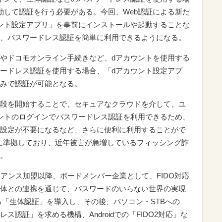
動して認証を行う必要がある。今回、Web認証による新た
ント設定アプリ」を事前にインストールや起動することな
、パスワードレス認証を簡単に利用できるようになる。
やドコモオンライン手続きなど、dアカウントを使用する
ードレス認証を使用する場合、「dアカウント設定アプ
みで認証が可能となる。
段を開始することで、セキュアなクラウドを介して、ユ
ントのログインでパスワードレス認証を利用できるため、
設定が不要になるなど、さらに便利に利用することがで
証に準拠しており、近年被害が急増しているフィッシング詐
。
ライアンス加盟以降、ボードメンバー企業として、FIDO対応
体との連携を通じて、パスワードのいらない世界の実現
0による「生体認証」を導入し、その後、パソコン・STBへの
認証」を求める機構、Androidでの「FIDO2対応」な