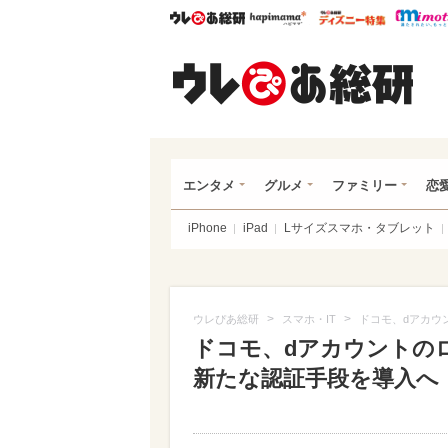
ウレぴあ総研
ハピママ*
ウレぴあ
ウレ
エンタメ
グルメ
ファミリー
恋
iPhone
iPad
Lサイズスマホ・タブレット
>
>
ウレぴあ総研
スマホ・IT
ドコモ、dアカウ
ドコモ、dアカウントの
新たな認証手段を導入へ