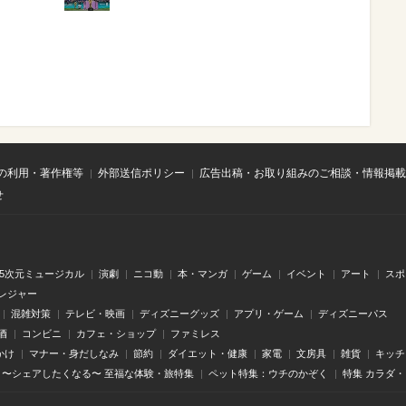
の利用・著作権等
外部送信ポリシー
広告出稿・お取り組みのご相談・情報掲載
せ
.5次元ミュージカル
演劇
ニコ動
本・マンガ
ゲーム
イベント
アート
スポ
レジャー
混雑対策
テレビ・映画
ディズニーグッズ
アプリ・ゲーム
ディズニーパス
酒
コンビニ
カフェ・ショップ
ファミレス
かけ
マナー・身だしなみ
節約
ダイエット・健康
家電
文房具
雑貨
キッチ
〜シェアしたくなる〜 至福な体験・旅特集
ペット特集：ウチのかぞく
特集 カラダ