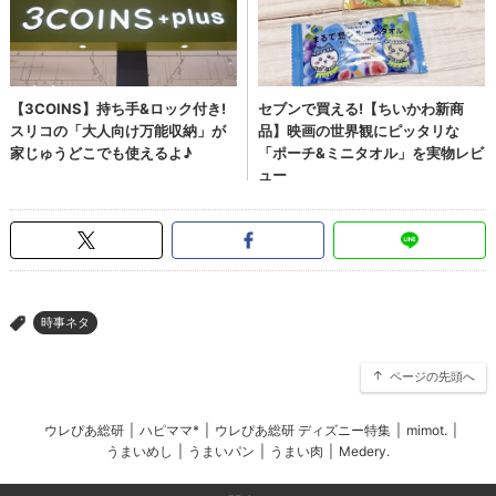
時事ネタ
>
ページの先頭へ
ウレぴあ総研
|
ハピママ*
|
ウレぴあ総研 ディズニー特集
|
mimot.
|
うまいめし
|
うまいパン
|
うまい肉
|
Medery.