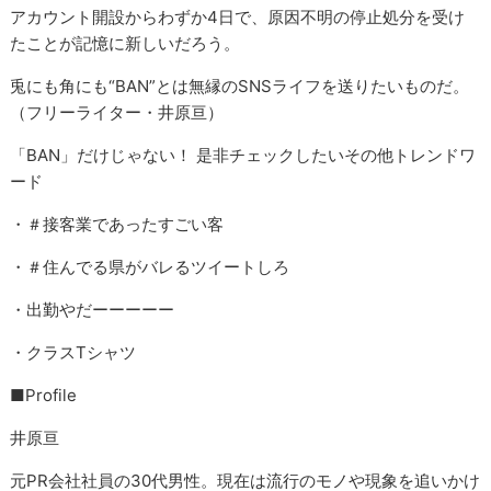
アカウント開設からわずか4日で、原因不明の停止処分を受け
たことが記憶に新しいだろう。
兎にも角にも“BAN”とは無縁のSNSライフを送りたいものだ。
（フリーライター・井原亘）
「BAN」だけじゃない！ 是非チェックしたいその他トレンドワ
ード
・＃接客業であったすごい客
・＃住んでる県がバレるツイートしろ
・出勤やだーーーーー
・クラスTシャツ
■Profile
井原亘
元PR会社社員の30代男性。現在は流行のモノや現象を追いかけ