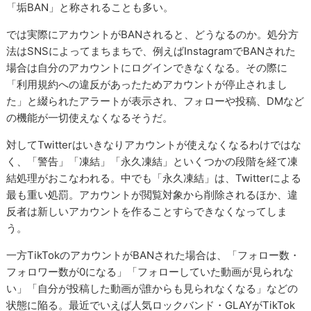
「垢BAN」と称されることも多い。
では実際にアカウントがBANされると、どうなるのか。処分方
法はSNSによってまちまちで、例えばInstagramでBANされた
場合は自分のアカウントにログインできなくなる。その際に
「利用規約への違反があったためアカウントが停止されまし
た」と綴られたアラートが表示され、フォローや投稿、DMなど
の機能が一切使えなくなるそうだ。
対してTwitterはいきなりアカウントが使えなくなるわけではな
く、「警告」「凍結」「永久凍結」といくつかの段階を経て凍
結処理がおこなわれる。中でも「永久凍結」は、Twitterによる
最も重い処罰。アカウントが閲覧対象から削除されるほか、違
反者は新しいアカウントを作ることすらできなくなってしま
う。
一方TikTokのアカウントがBANされた場合は、「フォロー数・
フォロワー数が0になる」「フォローしていた動画が見られな
い」「自分が投稿した動画が誰からも見られなくなる」などの
状態に陥る。最近でいえば人気ロックバンド・GLAYがTikTok