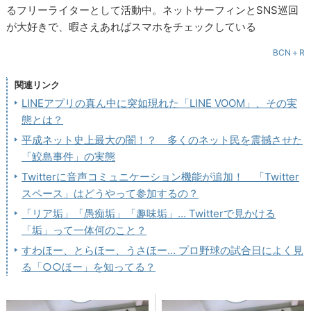
るフリーライターとして活動中。ネットサーフィンとSNS巡回
が大好きで、暇さえあればスマホをチェックしている
BCN＋R
関連リンク
LINEアプリの真ん中に突如現れた「LINE VOOM」、その実
態とは？
平成ネット史上最大の闇！？ 多くのネット民を震撼させた
「鮫島事件」の実態
Twitterに音声コミュニケーション機能が追加！ 「Twitter
スペース」はどうやって参加するの？
「リア垢」「愚痴垢」「趣味垢」… Twitterで見かける
「垢」って一体何のこと？
すわほー、とらほー、うさほー… プロ野球の試合日によく見
る「○○ほー」を知ってる？