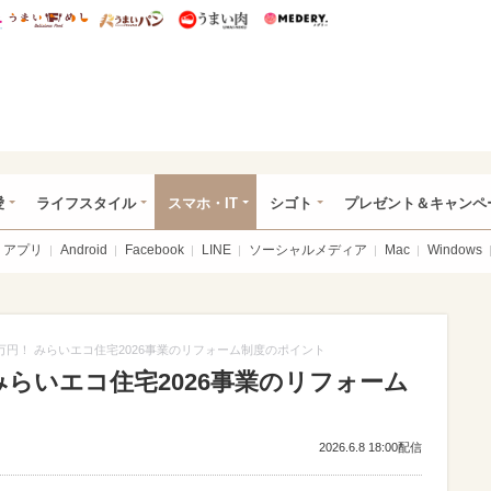
総研 ディズニー特集
mimot.
うまいめし
うまいパン
うまい肉
Medery.
ぴあ総研（うれぴあ）
愛
ライフスタイル
スマホ・IT
シゴト
プレゼント＆キャンペ
アプリ
Android
Facebook
LINE
ソーシャルメディア
Mac
Windows
0万円！ みらいエコ住宅2026事業のリフォーム制度のポイント
 みらいエコ住宅2026事業のリフォーム
2026.6.8 18:00配信