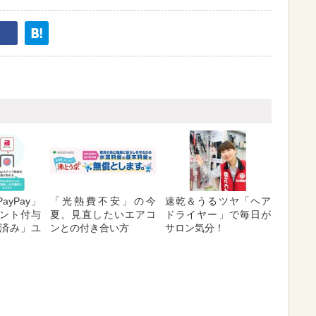
ayPay」
「光熱費不安」の今
速乾＆うるツヤ「ヘア
ント付与
夏、見直したいエアコ
ドライヤー」で毎日が
済み」ユ
ンとの付き合い方
サロン気分！