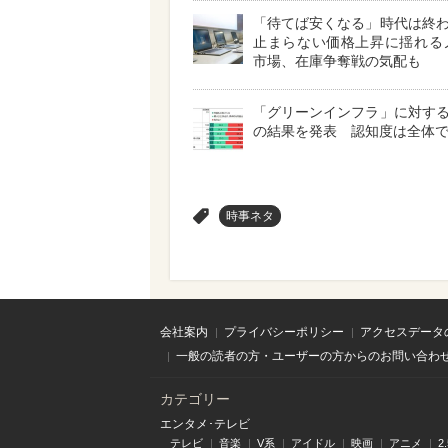
「待てば安くなる」時代は終
止まらない価格上昇に揺れる
市場、在庫争奪戦の気配も
「グリーンインフラ」に対す
の結果を発表 認知度は全体で4
>
時事ネタ
会社案内
プライバシーポリシー
アクセスデータ
一般の読者の方・ユーザーの方からのお問い合わ
カテゴリー
エンタメ･テレビ
テレビ
音楽
V系
アイドル
映画
アニメ
2