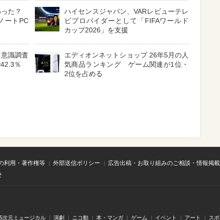
わった？
ハイセンスジャパン、VARレビューテレ
ノートPC
ビプロバイダーとして「FIFAワールド
カップ2026」を支援
る意識調査
エディオンネットショップ 26年5月の人
2.3％
気商品ランキング ゲーム関連が1位・
2位を占める
の利用・著作権等
外部送信ポリシー
広告出稿・お取り組みのご相談・情報掲載
せ
.5次元ミュージカル
演劇
ニコ動
本・マンガ
ゲーム
イベント
アート
スポ