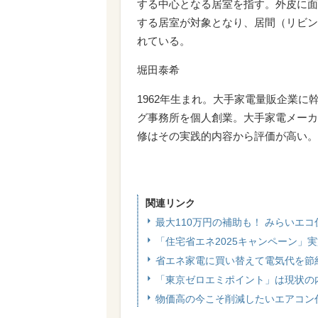
する中心となる居室を指す。外皮に面
する居室が対象となり、居間（リビン
れている。
堀田泰希
1962年生まれ。大手家電量販企業に
グ事務所を個人創業。大手家電メーカ
修はその実践的内容から評価が高い。
関連リンク
最大110万円の補助も！ みらいエコ
「住宅省エネ2025キャンペーン」実
省エネ家電に買い替えて電気代を節
「東京ゼロエミポイント」は現状の内
物価高の今こそ削減したいエアコン