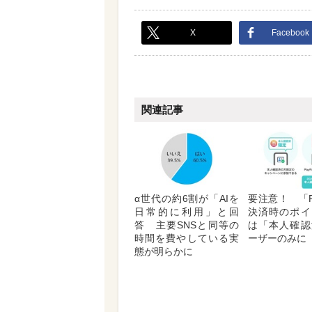
X
Facebook
関連記事
α世代の約6割が「AIを
要注意！ 「P
日常的に利用」と回
決済時のポイ
答 主要SNSと同等の
は「本人確認
時間を費やしている実
ーザーのみに
態が明らかに