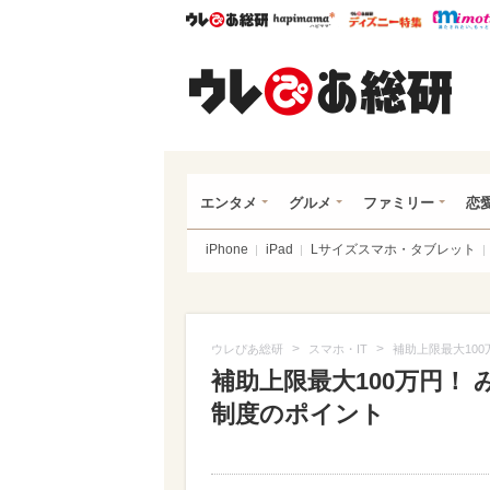
ウレぴあ総研
ハピママ*
ウレぴあ
ウレ
エンタメ
グルメ
ファミリー
恋
iPhone
iPad
Lサイズスマホ・タブレット
>
>
ウレぴあ総研
スマホ・IT
補助上限最大10
補助上限最大100万円！
制度のポイント