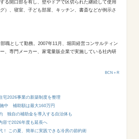
する開口部を有し、壁やドアで区切られた継続して使用
グ）、寝室、子ども部屋、キッチン、書斎などが例示さ
幹部職として勤務。2007年11月、堀田経営コンサルティン
ー、専門メーカー、家電量販企業で実施している社内研
BCN＋R
住宅2026事業の新築制度を整理
施中 補助額は最大160万円
約 独自の補助金を導入する自治体も
容で2026年度も延長へ
代！ この夏、簡単に実践できる冷房の節約術