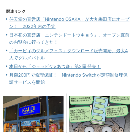
関連リンク
任天堂の直営店「Nintendo OSAKA」が大丸梅田店にオープ
ン！ 2022年末の予定
日本初の直営店「ニンテンドートウキョウ」、オープン直前
の内覧会に行ってきた！
「カービィのグルメフェス」ダウンロード販売開始、最大4
人でグルメバトル
本日から「ジェラピケ×あつ森」第2弾 発売！
月額200円で修理保証！ Nintendo Switchが定額制修理保
証サービスを開始