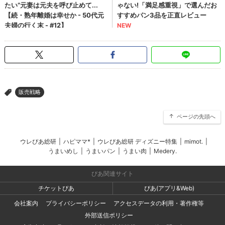
販売戦略
>
ページの先頭へ
ウレぴあ総研
|
ハピママ*
|
ウレぴあ総研 ディズニー特集
|
mimot.
|
うまいめし
|
うまいパン
|
うまい肉
|
Medery.
ぴあ関連サイト
チケットぴあ
ぴあ(アプリ&Web)
会社案内
プライバシーポリシー
アクセスデータの利用・著作権等
外部送信ポリシー