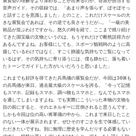
展覧会の理解をより深めることが出来るのが、谷原が担当する
音声ガイド。その収録では、「あまり声を張らず、ぼそぼそっ
と話すことを意識しました」とのこと。これだけスケールの大
きな展覧会であれば、その逆でも良さそうだが…。「一級の美
術品が並ぶわけですから。悠久の時を経て、ここまで残り続け
てきた国宝級の文物というのは、もうそれだけで断然説得力が
あるんですよね。お客様にしても、スポーツ観戦時のように高
揚しているわけではなく、すごく静謐な気持ちでご覧になって
いるはず。その気持ちに寄り添うには、僕も静かに、落ち着い
たトーンでガイドした方がいいだろうと思いました」
これまでも好評を得てきた兵馬俑の展覧会だが、今回は36体も
の兵馬俑が来日。過去最大級のスケールを誇る。「今って記憶
もスマホ、記録もスマホ、調べ物もスマホと、なんでもスマホ
を通してしまいますよね。でも実際にこういった本物の文物を
目の前にすると、そのエネルギーに圧倒されると思うんです。
しかも今回は位の高い将軍俑の中から、これまで来日したこと
のない一体が展示されます。ぜひそのすごさを生で体感してい
ただきたいですね。別に無理に歴史を学んだりする必要もない