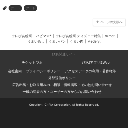
アート
アート
>
ページの先頭へ
ウレぴあ総研
|
ハピママ*
|
ウレぴあ総研 ディズニー特集
|
mimot.
|
うまいめし
|
うまいパン
|
うまい肉
|
Medery.
ぴあ関連サイト
チケットぴあ
ぴあ(アプリ&Web)
会社案内
プライバシーポリシー
アクセスデータの利用・著作権等
外部送信ポリシー
広告出稿・お取り組みのご相談・情報掲載・その他お問い合わせ
一般の読者の方・ユーザーの方からのお問い合わせ
Copyright (C) PIA Corporation. All Rights Reserved.