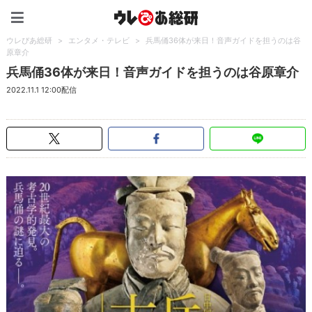
ウレぴあ総研（うれぴあ）
ウレぴあ総研
>
エンタメ・テレビ
>
兵馬俑36体が来日！音声ガイドを担うのは谷
原章介
兵馬俑36体が来日！音声ガイドを担うのは谷原章介
2022.11.1 12:00配信