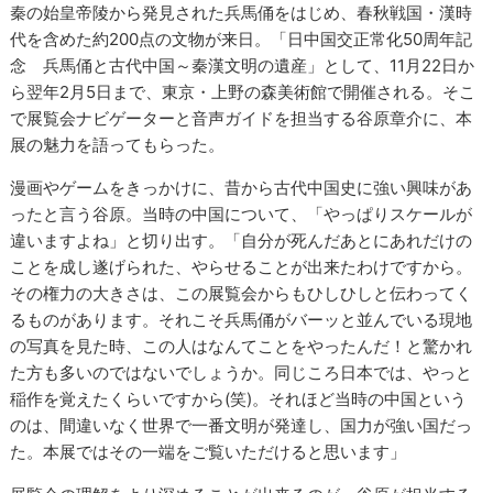
秦の始皇帝陵から発見された兵馬俑をはじめ、春秋戦国・漢時
代を含めた約200点の文物が来日。「日中国交正常化50周年記
念 兵馬俑と古代中国～秦漢文明の遺産」として、11月22日か
ら翌年2月5日まで、東京・上野の森美術館で開催される。そこ
で展覧会ナビゲーターと音声ガイドを担当する谷原章介に、本
展の魅力を語ってもらった。
漫画やゲームをきっかけに、昔から古代中国史に強い興味があ
ったと言う谷原。当時の中国について、「やっぱりスケールが
違いますよね」と切り出す。「自分が死んだあとにあれだけの
ことを成し遂げられた、やらせることが出来たわけですから。
その権力の大きさは、この展覧会からもひしひしと伝わってく
るものがあります。それこそ兵馬俑がバーッと並んでいる現地
の写真を見た時、この人はなんてことをやったんだ！と驚かれ
た方も多いのではないでしょうか。同じころ日本では、やっと
稲作を覚えたくらいですから(笑)。それほど当時の中国という
のは、間違いなく世界で一番文明が発達し、国力が強い国だっ
た。本展ではその一端をご覧いただけると思います」