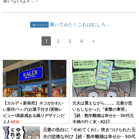
違いないはず…！
履いてみた！これはむしろ…
次ページ
1
2
3
4
»