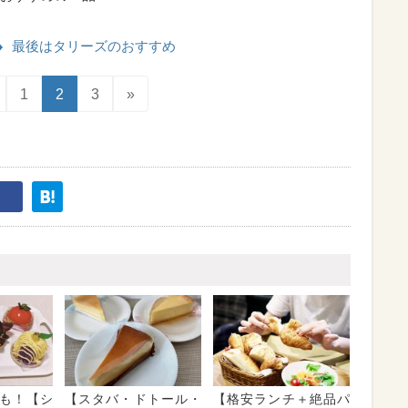
最後はタリーズのおすすめ
1
2
3
»
フも！【シ
【スタバ・ドトール・
【格安ランチ＋絶品パ