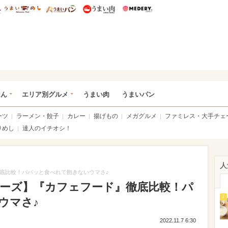
総研 ディズニー特集
mimot.
うまいめし
うまいパン
うまい肉
Medery.
いめし
はん
エリア別グルメ
うまい肉
うまいパン
ーツ
ラーメン・餃子
カレー
揚げもの
メガグルメ
ファミレス・大手チェ
りめし
達人のイチオシ！
人
徹底比較！パパッと食べれて飽きないウマさ♪
リーズ】『カフェフード』徹底比較！パ
1
ウマさ♪
2022.11.7 6:30