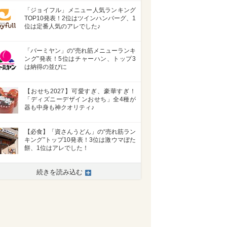
「ジョイフル」メニュー人気ランキング
TOP10発表！2位はツインハンバーグ、1
位は定番人気のアレでした♪
「バーミヤン」の“売れ筋メニューランキ
ング”発表！5位はチャーハン、トップ3
は納得の並びに
【おせち2027】可愛すぎ、豪華すぎ！
「ディズニーデザインおせち」全4種が
器も中身も神クオリティ♪
【必食】「資さんうどん」の“売れ筋ラン
キング”トップ10発表！3位は激ウマぼた
餅、1位はアレでした！
続きを読み込む