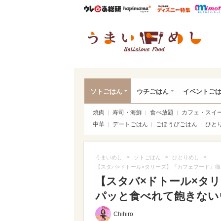
ウレぴあ総研
ハピママ*
ウレぴあ
うま
ソトごはん
ウチごはん
イベントご
焼肉
寿司・海鮮
食べ放題
カフェ・スイ
中華
デートごはん
ごほうびごはん
ひと
>
>
>
うまいめし
ソトごはん
ひとりめし
【スタバ×ドトール×タリーズ】『カフェフード』
【スタバ×ドトール×タ
パッと食べれて飽きない
Chihiro