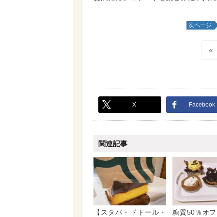
次ページ
«
X
Facebook
関連記事
【スタバ・ドトール・
糖質50％オ