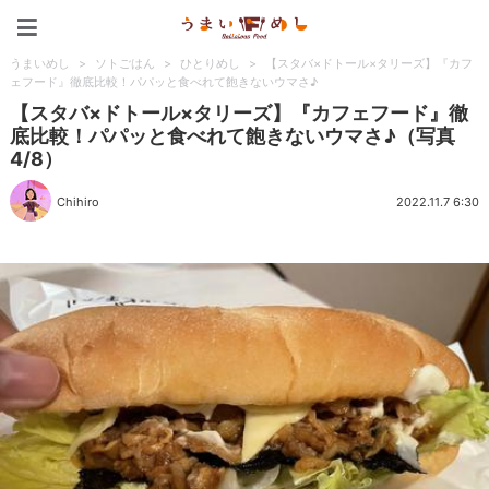
うまいめし
うまいめし
>
ソトごはん
>
ひとりめし
>
【スタバ×ドトール×タリーズ】『カフ
ェフード』徹底比較！パパッと食べれて飽きないウマさ♪
【スタバ×ドトール×タリーズ】『カフェフード』徹
底比較！パパッと食べれて飽きないウマさ♪（写真
4/8）
Chihiro
2022.11.7 6:30