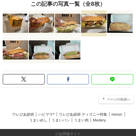
この記事の写真一覧（全8枚）
ページの先頭へ
ウレぴあ総研
|
ハピママ*
|
ウレぴあ総研 ディズニー特集
|
mimot.
|
うまいめし
|
うまいパン
|
うまい肉
|
Medery.
ぴあ関連サイト