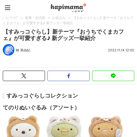
ハピママ*
ハピママ*
>
家事・生活術
>
お役立ち
>
【すみっコぐらし】新テーマ『おうちで
くまカフェ』が可愛すぎる♪ 新グッズ一挙紹介
【すみっコぐらし】新テーマ『おうちでくまカフ
ェ』が可愛すぎる♪ 新グッズ一挙紹介
林 美由紀
2022.11.14 12:00
すみっコぐらしコレクション
てのりぬいぐるみ（アソート）