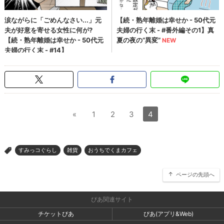
«
1
2
3
4
すみっコぐらし
雑貨
おうちでくまカフェ
>
ページの先頭へ
ぴあ関連サイト
チケットぴあ
ぴあ(アプリ&Web)